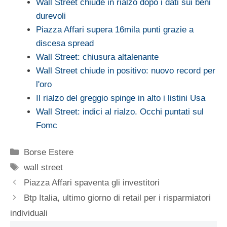
Wall Street chiude in rialzo dopo i dati sui beni
durevoli
Piazza Affari supera 16mila punti grazie a
discesa spread
Wall Street: chiusura altalenante
Wall Street chiude in positivo: nuovo record per
l'oro
Il rialzo del greggio spinge in alto i listini Usa
Wall Street: indici al rialzo. Occhi puntati sul
Fomc
Categorie
Borse Estere
Tag
wall street
Piazza Affari spaventa gli investitori
Btp Italia, ultimo giorno di retail per i risparmiatori
individuali