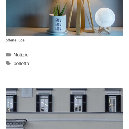
offerte luce
Categorie
Notizie
Tag
bolletta