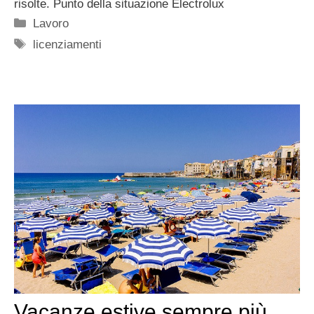
risolte. Punto della situazione Electrolux
Categorie
Lavoro
Tag
licenziamenti
Vacanze estive sempre più