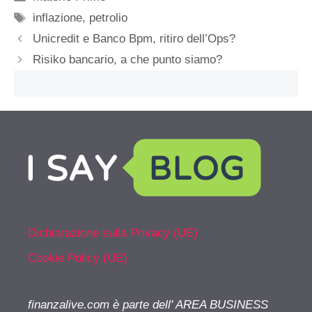
Tag
inflazione
,
petrolio
Unicredit e Banco Bpm, ritiro dell’Ops?
Risiko bancario, a che punto siamo?
Dichiarazione sulla Privacy (UE)
Cookie Policy (UE)
finanzalive.com è parte dell' AREA BUSINESS