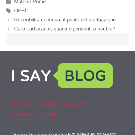
Categorie
Materie Prime
Tag
OPEC
Reperibilità continua, il punto della situazione
Caro carburante, quanti dipendenti a rischio?
Dichiarazione sulla Privacy (UE)
Cookie Policy (UE)
finanzalive.com è parte dell' AREA BUSINESS