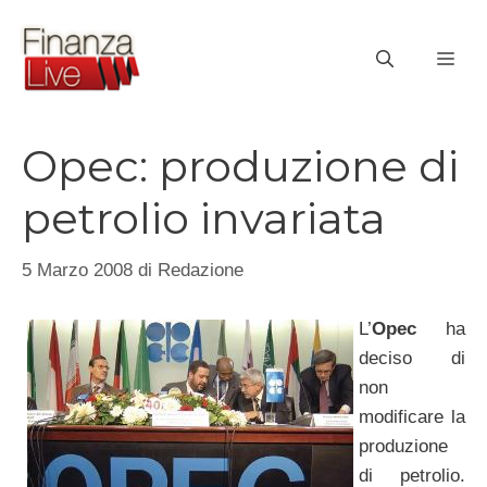
Vai
al
ME
contenuto
Opec: produzione di
petrolio invariata
5 Marzo 2008
di
Redazione
L’
Opec
ha
deciso di
non
modificare la
produzione
di petrolio.