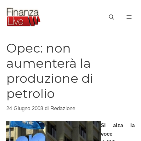
Vai
al
ME
contenuto
Opec: non
aumenterà la
produzione di
petrolio
24 Giugno 2008
di
Redazione
Si alza la
voce