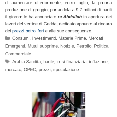
di aumentare ulteriormente, entro luglio, la propria
produzione di greggio, portandola a 9,7 milioni di barili
il giorno: lo ha annunciato
re
Abdullah
in apertura dei
lavori del vertice di Gedda, dedicato appunto al rincaro
dei
prezzi petroliferi
e alle sue conseguenze.
Categorie
Consumi
,
Investimenti
,
Materie Prime
,
Mercati
Emergenti
,
Mutui subprime
,
Notizie
,
Petrolio
,
Politica
Commerciale
Tag
Arabia Saudita
,
barile
,
crisi finanziaria
,
inflazione
,
mercato
,
OPEC
,
prezzi
,
speculazione