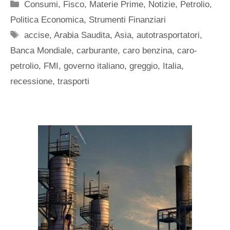
Categorie
Consumi
,
Fisco
,
Materie Prime
,
Notizie
,
Petrolio
,
Politica Economica
,
Strumenti Finanziari
Tag
accise
,
Arabia Saudita
,
Asia
,
autotrasportatori
,
Banca Mondiale
,
carburante
,
caro benzina
,
caro-
petrolio
,
FMI
,
governo italiano
,
greggio
,
Italia
,
recessione
,
trasporti