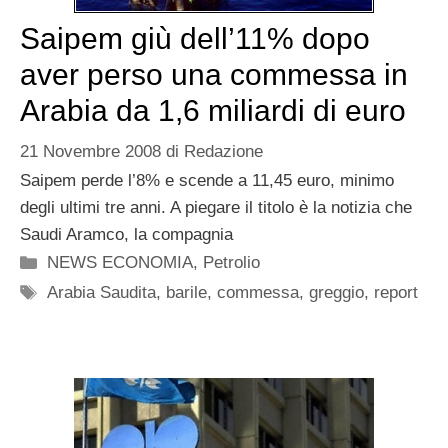
Saipem giù dell’11% dopo
aver perso una commessa in
Arabia da 1,6 miliardi di euro
21 Novembre 2008
di
Redazione
Saipem perde l’8% e scende a 11,45 euro, minimo
degli ultimi tre anni. A piegare il titolo è la notizia che
Saudi Aramco, la compagnia
Categorie
NEWS ECONOMIA
,
Petrolio
Tag
Arabia Saudita
,
barile
,
commessa
,
greggio
,
report