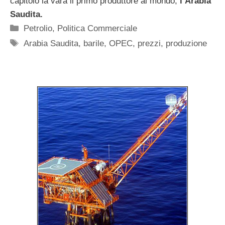
capitolo la varà il primo produttore al mondo,
l’Arabia
Saudita.
Categorie
Petrolio
,
Politica Commerciale
Tag
Arabia Saudita
,
barile
,
OPEC
,
prezzi
,
produzione