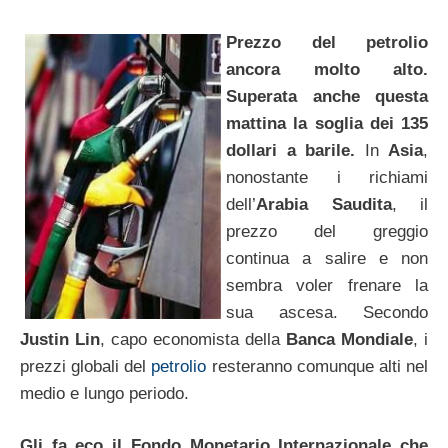
Prezzo del petrolio
ancora molto alto.
Superata anche questa
mattina la soglia dei 135
dollari a barile.
In
Asia
,
nonostante i richiami
dell’
Arabia Saudita
, il
prezzo del greggio
continua a salire e non
sembra voler frenare la
sua ascesa. Secondo
Justin Lin
, capo economista della
Banca Mondiale
, i
prezzi globali del
petrolio
resteranno comunque alti nel
medio e lungo periodo.
Gli fa eco il Fondo Monetario Internazionale che