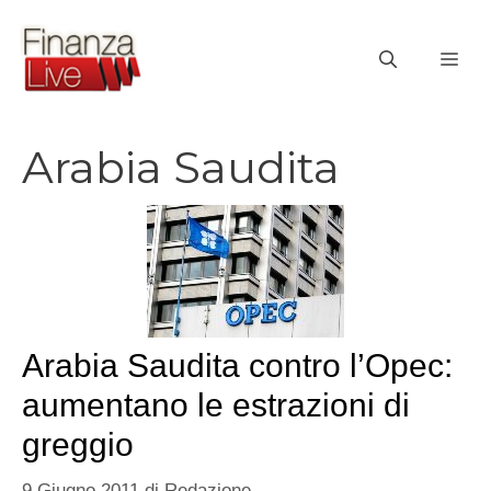
Vai
al
ME
contenuto
Arabia Saudita
Arabia Saudita contro l’Opec:
aumentano le estrazioni di
greggio
9 Giugno 2011
di
Redazione