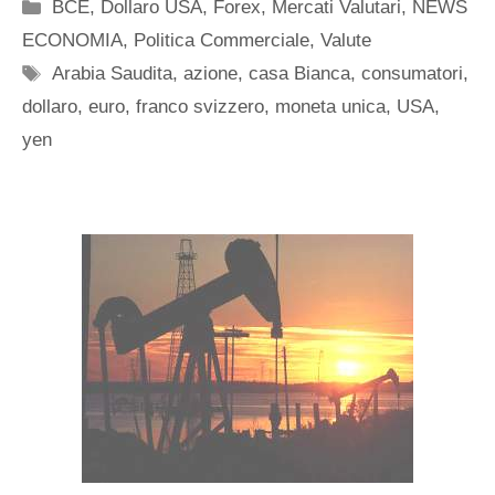
Categorie
BCE
,
Dollaro USA
,
Forex
,
Mercati Valutari
,
NEWS
ECONOMIA
,
Politica Commerciale
,
Valute
Tag
Arabia Saudita
,
azione
,
casa Bianca
,
consumatori
,
dollaro
,
euro
,
franco svizzero
,
moneta unica
,
USA
,
yen