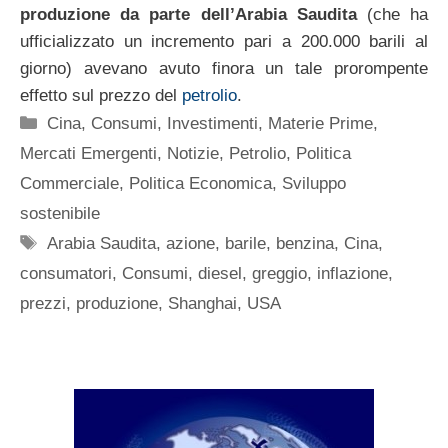
produzione da parte dell’Arabia Saudita
(che ha
ufficializzato un incremento pari a 200.000 barili al
giorno) avevano avuto finora un tale prorompente
effetto sul prezzo del
petrolio
.
Categorie
Cina
,
Consumi
,
Investimenti
,
Materie Prime
,
Mercati Emergenti
,
Notizie
,
Petrolio
,
Politica
Commerciale
,
Politica Economica
,
Sviluppo
sostenibile
Tag
Arabia Saudita
,
azione
,
barile
,
benzina
,
Cina
,
consumatori
,
Consumi
,
diesel
,
greggio
,
inflazione
,
prezzi
,
produzione
,
Shanghai
,
USA