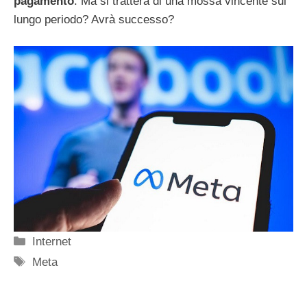
pagamento
. Ma si tratterà di una mossa vincente sul
lungo periodo? Avrà successo?
Categorie
Internet
Tag
Meta