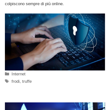
colpiscono sempre di più online.
Categorie
Internet
Tag
frodi
,
truffe