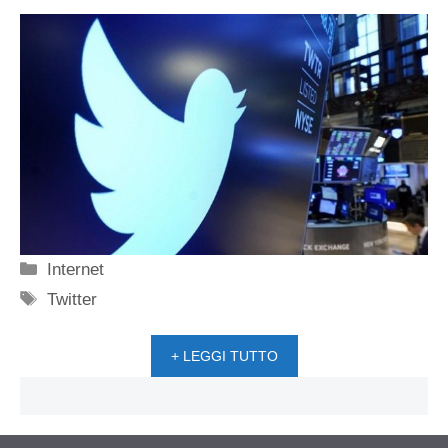
Categorie
Internet
Tag
Twitter
+ LEGGI TUTTO