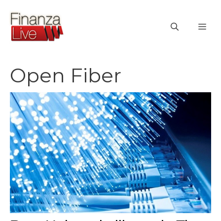
Vai
al
ME
contenuto
Open Fiber