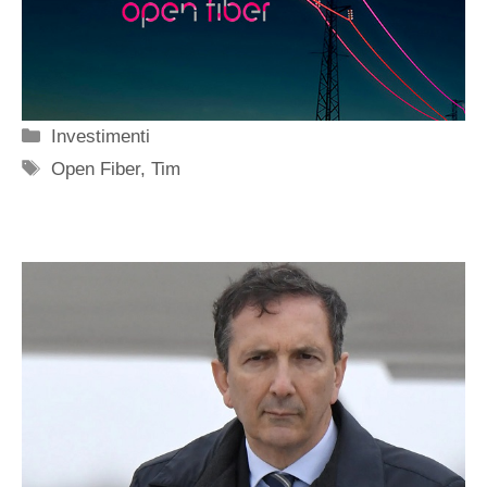
Categorie
Investimenti
Tag
Open Fiber
,
Tim