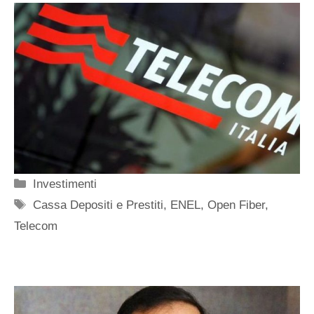
Categorie
Investimenti
Tag
Cassa Depositi e Prestiti
,
ENEL
,
Open Fiber
,
Telecom