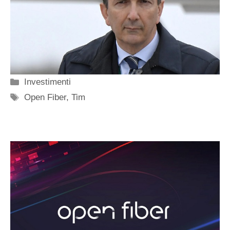
Categorie
Investimenti
Tag
Open Fiber
,
Tim