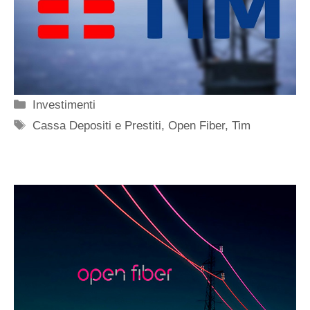
Categorie
Investimenti
Tag
Cassa Depositi e Prestiti
,
Open Fiber
,
Tim