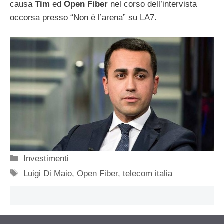
causa
Tim
ed
Open Fiber
nel corso dell’intervista
occorsa presso “Non è l’arena” su LA7.
Categorie
Investimenti
Tag
Luigi Di Maio
,
Open Fiber
,
telecom italia