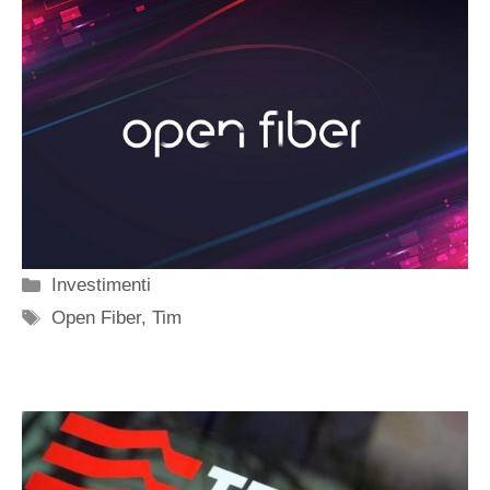
Categorie
Investimenti
Tag
Open Fiber
,
Tim