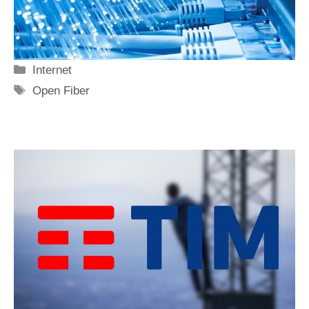
Categorie
Internet
Tag
Open Fiber