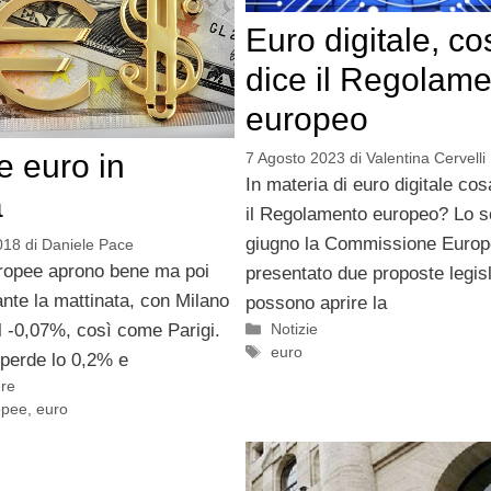
Euro digitale, co
dice il Regolam
europeo
e euro in
7 Agosto 2023
di
Valentina Cervelli
In materia di euro digitale co
a
il Regolamento europeo? Lo s
giugno la Commissione Europ
018
di
Daniele Pace
ropee aprono bene ma poi
presentato due proposte legis
nte la mattinata, con Milano
possono aprire la
Categorie
l -0,07%, così come Parigi.
Notizie
Tag
euro
 perde lo 0,2% e
ere
opee
,
euro