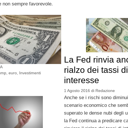
 non sempre favorevole.
La Fed rinvia anc
SA
rialzo dei tassi di
ump
,
euro
,
Investimenti
interesse
1 Agosto 2016
di
Redazione
Anche se i rischi sono diminuit
scenario economico che semb
superato le dense nubi degli u
la Fed continua a predicare ca