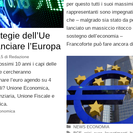
per questo tutti i suoi massim
rappresentanti sono impegnati
che – malgrado sia stato da 
lanciato un massiccio ritocco a
tegie dell’Ue
sostegno dell’economia –
anciare l’Europa
Francoforte può fare ancora di
15
di
Redazione
ossimi 10 anni i capi delle
Ue cercheranno
are l’euro agendo su 4
uali? Unione Economica,
nziaria, Unione Fiscale e
ica.
conomica
Categorie
NEWS ECONOMIA
Tag
BCE
,
crisi
,
euro
,
Investimenti
,
It