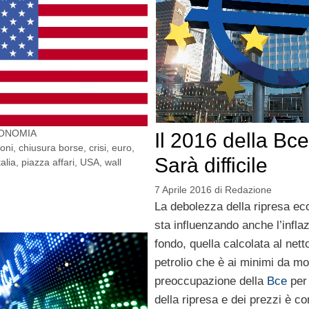
ONOMIA
Il 2016 della Bc
ioni
,
chiusura borse
,
crisi
,
euro
,
Sarà difficile
talia
,
piazza affari
,
USA
,
wall
7 Aprile 2016
di
Redazione
La debolezza della ripresa e
sta influenzando anche l’inflaz
fondo, quella calcolata al nett
petrolio che è ai minimi da mol
preoccupazione della
Bce
per 
della ripresa e dei prezzi è c