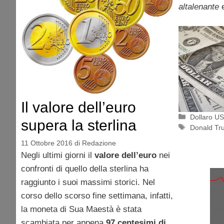
altalenante
e
Il valore dell’euro
Categorie
Dollaro U
supera la sterlina
Tag
Donald Tr
11 Ottobre 2016
di
Redazione
Negli ultimi giorni il
valore dell’euro
nei
confronti di quello della sterlina ha
raggiunto i suoi massimi storici. Nel
corso dello scorso fine settimana, infatti,
la moneta di Sua Maestà è stata
scambiata per appena
97 centesimi di