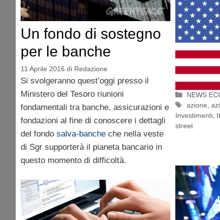
Un fondo di sostegno
per le banche
11 Aprile 2016
di
Redazione
Si svolgeranno quest’oggi presso il
Ministero del Tesoro riunioni
Categorie
NEWS EC
Tag
azione
,
az
fondamentali tra banche, assicurazioni e
Investimenti
,
I
fondazioni al fine di conoscere i dettagli
street
del fondo
salva-banche
che nella veste
di Sgr supporterà il pianeta bancario in
questo momento di difficoltà.