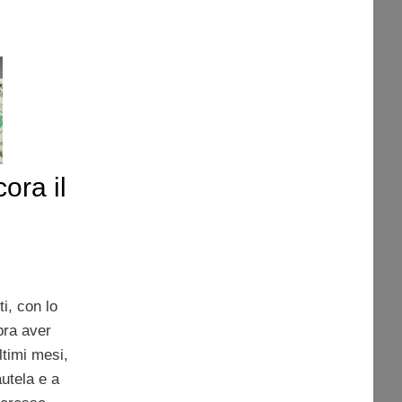
ora il
i, con lo
ra aver
ltimi mesi,
utela e a