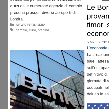
Le Bor
euro
dalle numerose agenzie di cambio
presenti presso i diversi aeroporti di
provan
Londra.
timori 
Categorie
NEWS ECONOMIA
Tag
cambio
,
euro
,
sterlina
econo
5 Maggio 201
L’
economia 
La creazione
sale l’attesa
sull’occupa
definitivo di
giornata di 
occupati ne
deluso le as