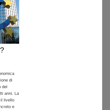
e?
conomica
ione di
o del
ti anni. La
il livello
oncreto e