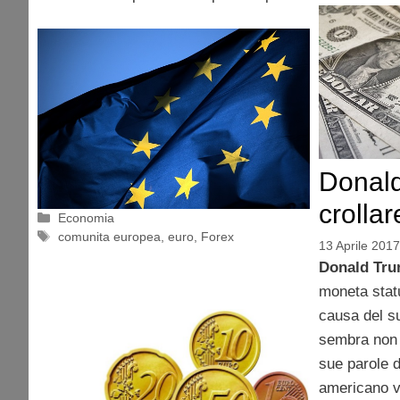
Donald
crollar
Categorie
Economia
Tag
comunita europea
,
euro
,
Forex
13 Aprile 2017
Donald Tr
moneta stat
causa del su
sembra non 
sue parole d
americano 