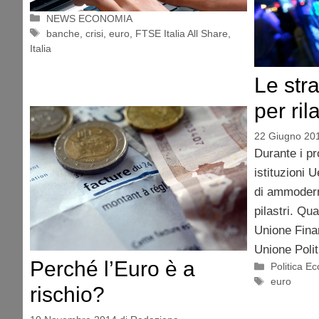
Categorie
NEWS ECONOMIA
Tag
banche
,
crisi
,
euro
,
FTSE Italia All Share
,
Italia
Le stra
per ril
22 Giugno 20
Durante i pr
istituzioni 
di ammodern
pilastri. Q
Unione Fina
Unione Polit
Perché l’Euro è a
Categorie
Politica E
Tag
euro
rischio?