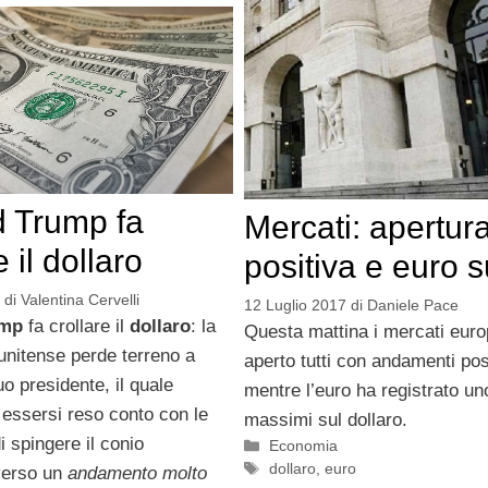
 Trump fa
Mercati: apertur
e il dollaro
positiva e euro s
di
Valentina Cervelli
12 Luglio 2017
di
Daniele Pace
ump
fa crollare il
dollaro
: la
Questa mattina i mercati eur
unitense perde terreno a
aperto tutti con andamenti posi
o presidente, il quale
mentre l’euro ha registrato un
essersi reso conto con le
massimi sul dollaro.
i spingere il conio
Categorie
Economia
Tag
dollaro
,
euro
verso un
andamento molto