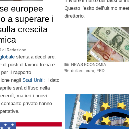
rinviare il rialzo dei tassi di i
se europee
Questo l’esito dell’ultimo meet
direttorio.
o a superare i
sulla crescita
mica
6
di
Redazione
globale
stenta a decollare.
 di posti di lavoro frena e
Categorie
NEWS ECONOMIA
Tag
dollaro
,
euro
,
FED
 per il rapporto
zione negli
Stati Uniti
: il dato
 aprile sarà diffuso nella
venerdì, ma ieri i nuovi
l comparto privato hanno
pettative.