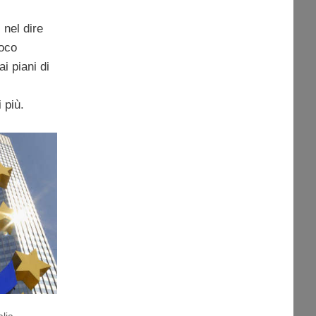
i
 nel dire
poco
i piani di
 più.
alia