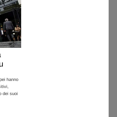
a
u
opei hanno
tivi,
o dei suoi