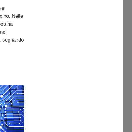
lli
cino. Nelle
peo ha
nel
a, segnando