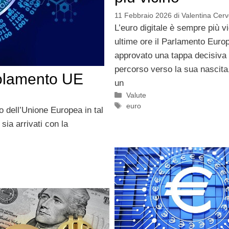
11 Febbraio 2026
di
Valentina Cerve
L’euro digitale è sempre più vi
ultime ore il Parlamento Euro
approvato una tappa decisiva 
percorso verso la sua nascit
golamento UE
un
Categorie
Valute
Tag
euro
 dell’Unione Europea in tal
ia arrivati con la