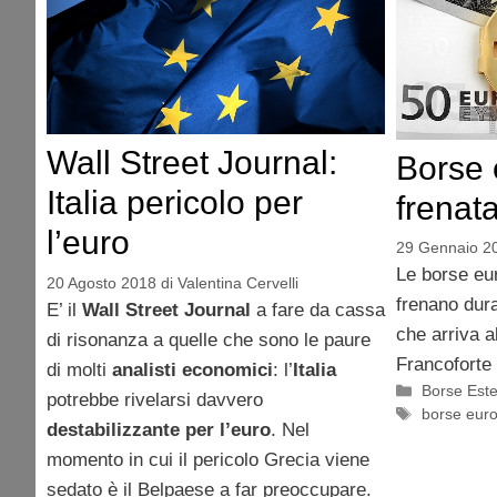
Wall Street Journal:
Borse 
Italia pericolo per
frenat
l’euro
29 Gennaio 2
Le borse eu
20 Agosto 2018
di
Valentina Cervelli
frenano dura
E’ il
Wall Street Journal
a fare da cassa
che arriva a
di risonanza a quelle che sono le paure
Francoforte
di molti
analisti economici
: l’
Italia
Categorie
Borse Est
potrebbe rivelarsi davvero
Tag
borse eur
destabilizzante per l’euro
. Nel
momento in cui il pericolo Grecia viene
sedato è il Belpaese a far preoccupare.