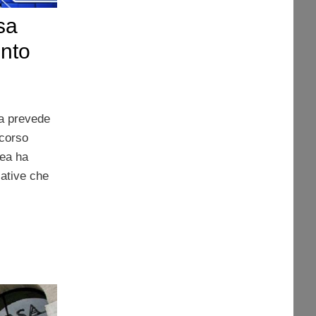
sa
ento
sa prevede
corso
ea ha
lative che