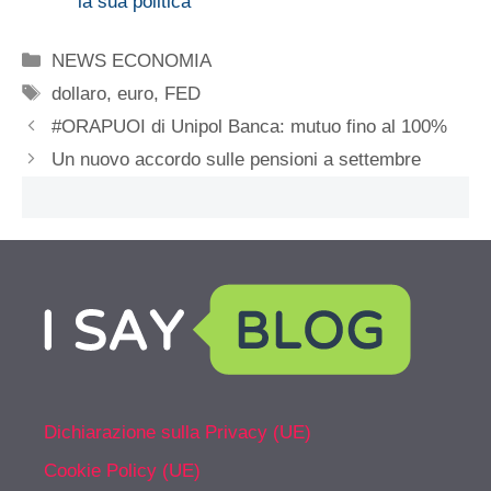
la sua politica
Categorie
NEWS ECONOMIA
Tag
dollaro
,
euro
,
FED
#ORAPUOI di Unipol Banca: mutuo fino al 100%
Un nuovo accordo sulle pensioni a settembre
Dichiarazione sulla Privacy (UE)
Cookie Policy (UE)