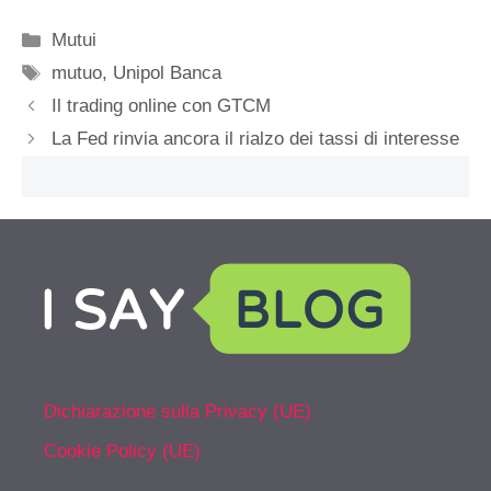
Categorie
Mutui
Tag
mutuo
,
Unipol Banca
Il trading online con GTCM
La Fed rinvia ancora il rialzo dei tassi di interesse
Dichiarazione sulla Privacy (UE)
Cookie Policy (UE)