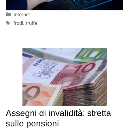
Categorie
Internet
Tag
frodi
,
truffe
Assegni di invalidità: stretta
sulle pensioni