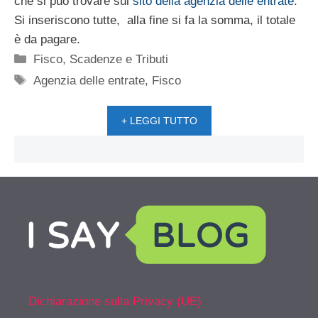
che si può trovare sul
sito della agenzia delle entrate
.
Si inseriscono tutte, alla fine si fa la somma, il totale
è da pagare.
Categorie
Fisco
,
Scadenze e Tributi
Tag
Agenzia delle entrate
,
Fisco
+ LEGGI TUTTO
Dichiarazione sulla Privacy (UE)