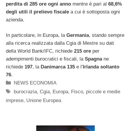
perdita di 285 ore ogni anno
mentre è pari al
68,6%
degli utili il prelievo fiscale
a cui è sottoposta ogni
azienda.
In particolare, in Europa, la
Germania
, stando sempre
alla ricerca realizzata dalla Cgia di Mestre su dati
della World Bank/IFC, richiede
215 ore
per
adempimenti burocratici e fiscali, la
Spagna
ne
richiede
197
, la
Danimarca 135
e l’
Irlanda soltanto
76
.
Categorie
NEWS ECONOMIA
Tag
burocrazia
,
Cgia
,
Europa
,
Fisco
,
piccole e medie
imprese
,
Unione Europea