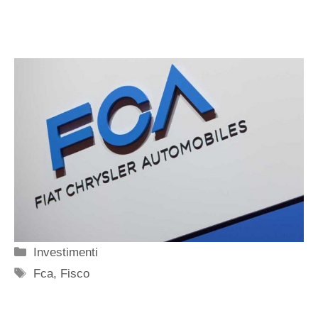
Categorie
Investimenti
Tag
Fca
,
Fisco