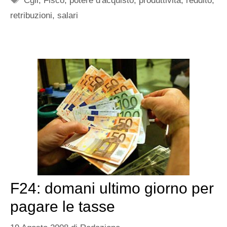
Cgil
,
Fisco
,
potere d'acquisto
,
produttività
,
reddito
,
retribuzioni
,
salari
F24: domani ultimo giorno per
pagare le tasse