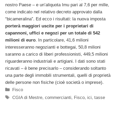
nostro Paese – e un’aliquota Imu pari al 7,6 per mille,
come indicato nel relativo decreto approvato dalla
“bicameralina”. Ed ecco i risultati: la nuova imposta
porterà maggiori uscite per i proprietari di
capannoni, uffici e negozi per un totale di 542
milioni di euro
. In particolare, 41,6 milioni
interesseranno negozianti e bottegai, 50,8 milioni
saranno a carico di liberi professionisti, 449,5 milioni
riguarderanno industriali e artigiani. I dati sono stati
ricavati – è bene precisarlo – considerando soltanto
una parte degli immobili strumentali, quelli di proprietà
delle persone non fisiche (cioè società o imprese).
Categorie
Fisco
Tag
CGIA di Mestre
,
commercianti
,
Fisco
,
ici
,
tasse