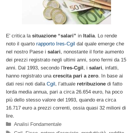
E’ critica la
situazione “salari”
in
Italia
. Lo rende
noto il quarto
rapporto Ires-Cgil
dal quale emerge che
nel nostro Paese i
salari
, nonostante il forte aumento
dei prezzi registrato negli ultimi anni, sono fermi da 15
anni. Dal 1993, secondo l’
Ires-Cgil
, i
salari
, infatti,
hanno registrato una
crescita pari a zero
. In base ai
dati resi noti dalla
Cgil
, l’attuale
retribuzione
di fatto
lorda media annua, pari a circa 26.654 euro, ha poco
più dello stesso valore del 1993, quando era circa
16.717 euro a prezzi correnti, ossia quasi 32 milioni di
lire.
Categorie
Analisi Fondamentale
Tag