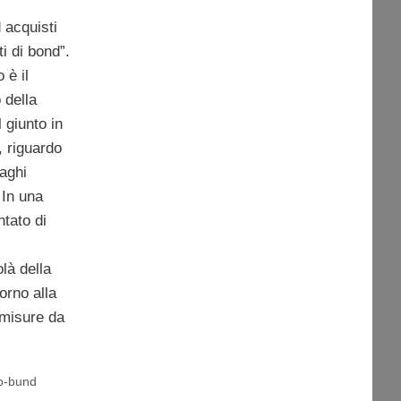
 acquisti
ati di bond”.
 è il
 della
 giunto in
, riguardo
raghi
 In una
ntato di
olà della
orno alla
misure da
p-bund