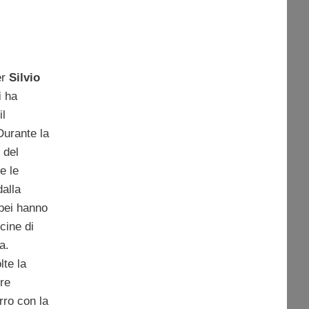
er
Silvio
i
ha
il
Durante la
 del
e le
dalla
opei hanno
cine di
a.
lte la
re
rro con la