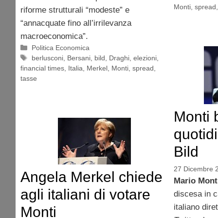
Monti
,
spread
riforme strutturali “modeste” e
“annacquate fino all’irrilevanza
macroeconomica”.
Categorie
Politica Economica
Tag
berlusconi
,
Bersani
,
bild
,
Draghi
,
elezioni
,
financial times
,
Italia
,
Merkel
,
Monti
,
spread
,
tasse
Monti 
quotid
Bild
27 Dicembre 
Angela Merkel chiede
Mario Mont
agli italiani di votare
discesa in c
italiano dir
Monti