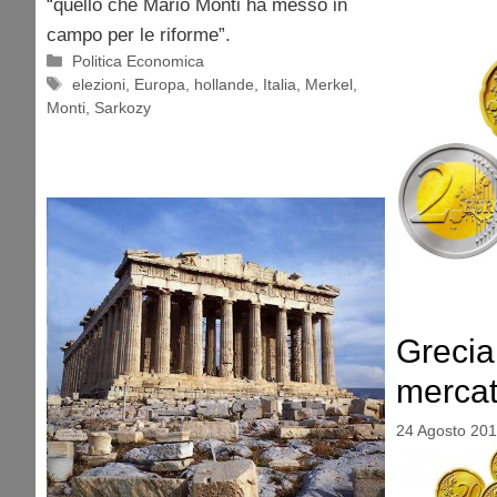
“quello che Mario Monti ha messo in
campo per le riforme”.
Categorie
Politica Economica
Tag
elezioni
,
Europa
,
hollande
,
Italia
,
Merkel
,
Monti
,
Sarkozy
Grecia
mercat
24 Agosto 20