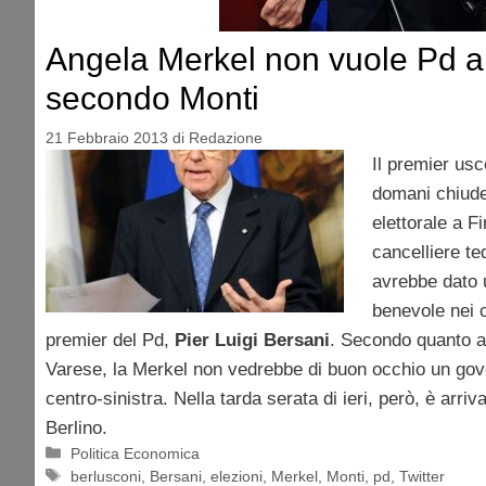
Angela Merkel non vuole Pd a
secondo Monti
21 Febbraio 2013
di
Redazione
Il premier us
domani chiud
elettorale a Fi
cancelliere t
avrebbe dato u
benevole nei c
premier del Pd,
Pier Luigi Bersani
. Secondo quanto a
Varese, la Merkel non vedrebbe di buon occhio un gove
centro-sinistra. Nella tarda serata di ieri, però, è arr
Berlino.
Categorie
Politica Economica
Tag
berlusconi
,
Bersani
,
elezioni
,
Merkel
,
Monti
,
pd
,
Twitter