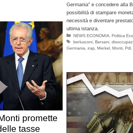
Germania” e concedere alla B
possibilità di stampare moneta
necessità e diventare prestato
ultima istanza.
Categorie
NEWS ECONOMIA
,
Politica E
Tag
berlusconi
,
Bersani
,
disoccupaz
Germania
,
irap
,
Merkel
,
Monti
,
Pdl
Monti promette
delle tasse