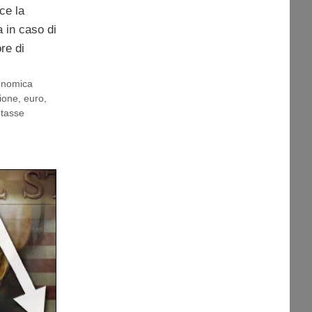
ce la
 in caso di
re di
conomica
ione
,
euro
,
,
tasse