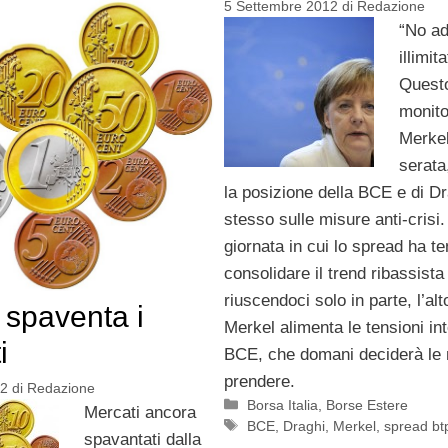
5 Settembre 2012
di
Redazione
“No ad
illimit
Questo
monito
Merkel
serata
la posizione della BCE e di D
stesso sulle misure anti-crisi.
giornata in cui lo spread ha te
consolidare il trend ribassista
riuscendoci solo in parte, l’alt
 spaventa i
Merkel alimenta le tensioni int
i
BCE, che domani deciderà le 
prendere.
12
di
Redazione
Categorie
Borsa Italia
,
Borse Estere
Mercati ancora
Tag
BCE
,
Draghi
,
Merkel
,
spread bt
spavantati dalla