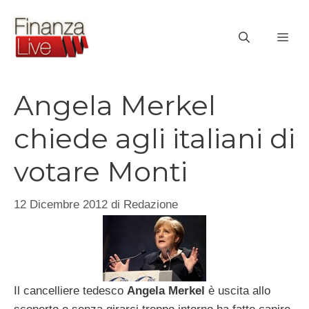
Vai
al
ME
contenuto
Angela Merkel
chiede agli italiani di
votare Monti
12 Dicembre 2012
di
Redazione
Il cancelliere tedesco
Angela Merkel
è uscita allo