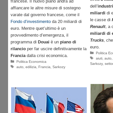
francese. Il nuovo piano andrà ad
dell’
industr
affiancare le altre misure di sostegno
miliardi
di 
varate dal governo francese, come il
le casse di
Fondo d’investimento
da 20 miliardi di
Renault
, a 
euro. Mentre quet’ultimo è un
miliardi di
provvedimento d’emergenza, il
Trucks
, che
programma di
Douai
è un
piano di
euro.
rilancio
per far uscire definitivamente la
Categorie
Politica E
Francia
dalla crisi economica.
Tag
aiuti
,
auto
Categorie
Politica Economica
Sarkozy
,
setto
Tag
auto
,
edilizia
,
Francia
,
Sarkozy