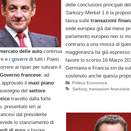
delle conclusioni principali del
Sarkozy-Merkel 1 è la propost
tassa sulle
transazioni finan
sede europea già dal mese pr
parlamento europeo non si mo
contrario a una mossa di quest
mercato delle auto
continua
maggioranza ha già espresso 
re e i
governi
di tutti i Paesi
favore lo scorso 16 Marzo 20
rrere ai ripari per salvare il
Germania e Francia sin da su
Governo francese
, ad
sostenuto anche questa propo
 approvato il
maxi piano
Categorie
Politica Economica
Tag
Sarkozy
,
transazioni finanziarie
sostegno del
settore
tico
travolto dalla forte
no, presentato ieri ai
francesi dal presidente
revede lo stanziamento di
ardi di euro
a favore