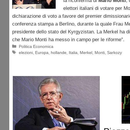
la riconferma di
Mario Monti
,
elettori italiani di votare per M
dichiarazione di voto a favore del premier dimissionari
conferenza stampa a Berlino, durante la quale Frau Mer
presidente dello stato del Kyrgyzistan. La Merkel ha di
che Mario Monti ha messo in campo per le riforme”.
Categorie
Politica Economica
Tag
elezioni
,
Europa
,
hollande
,
Italia
,
Merkel
,
Monti
,
Sarkozy