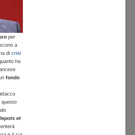
uro
per
escono a
ima di
crisi
 quanto ha
francese
 un
fondo
attacco
n questo
ndo
Depots et
venterà
za e il cui