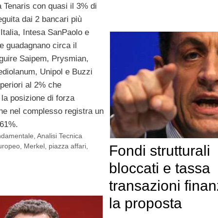
la Tenaris con quasi il 3% di
guita dai 2 bancari più
’Italia, Intesa SanPaolo e
e guadagnano circa il
guire Saipem, Prysmian,
ediolanum, Unipol e Buzzi
uperiori al 2% che
la posizione di forza
che nel complesso registra un
1.61%.
ondamentale
,
Analisi Tecnica
uropeo
,
Merkel
,
piazza affari
,
Fondi strutturali
bloccati e tassa
transazioni finan
la proposta