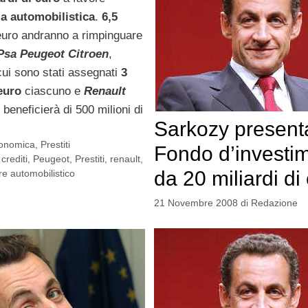
ia automobilistica
.
6,5
euro andranno a rimpinguare
Psa Peugeot Citroen
,
cui sono stati assegnati
3
 euro
ciascuno e
Renault
 beneficierà di 500 milioni di
Sarkozy present
conomica
,
Prestiti
Fondo d’investi
,
crediti
,
Peugeot
,
Prestiti
,
renault
,
da 20 miliardi di
re automobilistico
21 Novembre 2008
di
Redazione