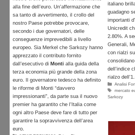
italiano bril
alla fine dell’euro. Un’affermazione che
guadagno se
sa tanto di avvertimento, il crollo del
importanti d
nostro Paese potrebbe provocare,
Unicredit ch
secondo i due governatori, delle
2.80%. A se
conseguenze imprevedibili a livello
Generali, M
europeo. Sia Merkel che Sarkozy hanno
con rialzi s
apprezzato il contributo fornito
consolidano 
dall’esecutivo di
Monti
alla guida della
dell’indice 
terza economia più grande della zona
rialzo dell’
euro. Il governatore tedesco ha definito
Categorie
Analisi F
le riforme di Monti “davvero
Tag
mercato e
impressionanti”, da parte sua il nuovo
Sarkozy
premier ha garantito che l’Italia come
ogni altro Paese deve fare di tutto per
garantire la sopravvivenza dell’area
euro.