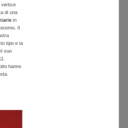
 vertice
a di una
ziarie
in
ossimo. Il
stra
o tipo e la
il suo
11.
bito hanno
sta.