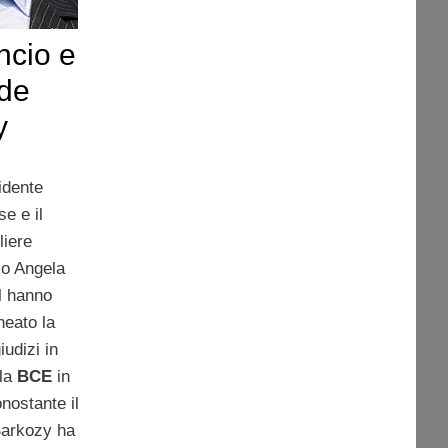
ancio e
ide
y
sidente
se e il
liere
co Angela
l hanno
neato la
iudizi in
lla
BCE
in
onostante il
Sarkozy ha