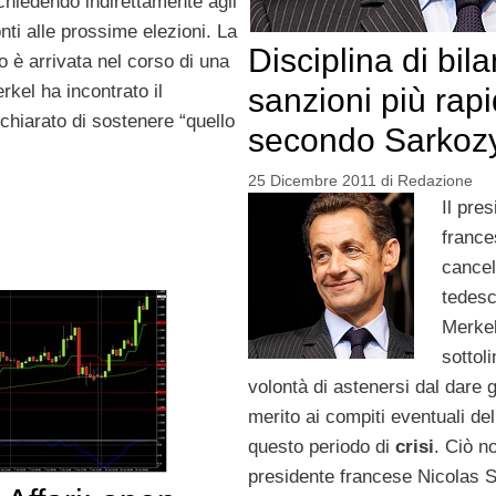
 chiedendo indirettamente agli
onti alle prossime elezioni. La
Disciplina di bil
o è arrivata nel corso di una
kel ha incontrato il
sanzioni più rap
chiarato di sostenere “quello
secondo Sarkoz
25 Dicembre 2011
di
Redazione
Il pre
france
cancel
tedes
Merke
sottoli
volontà di astenersi dal dare g
merito ai compiti eventuali de
questo periodo di
crisi
. Ciò n
presidente francese Nicolas 