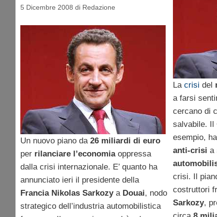
5 Dicembre 2008
di
Redazione
La
crisi
del
a farsi senti
cercano di co
salvabile. Il
esempio, ha
Un nuovo piano da
26 miliardi di euro
anti-crisi
a 
per
rilanciare l’economia
oppressa
automobilis
dalla crisi internazionale. E’ quanto ha
crisi. Il pia
annunciato ieri il presidente della
costruttori 
Francia
Nikolas Sarkozy
a
Douai
, nodo
Sarkozy
, p
strategico dell’industria automobilistica
circa
8 mili