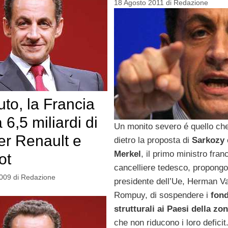
18 Agosto 2011
di
Redazione
uto, la Francia
 6,5 miliardi di
Un monito severo é quello che
er Renault e
dietro la proposta di
Sarkozy
Merkel
, il primo ministro fran
ot
cancelliere tedesco, propongo
2009
di
Redazione
presidente dell’Ue, Herman V
Rompuy, di sospendere i
fond
strutturali ai Paesi della zo
che non riducono i loro deficit