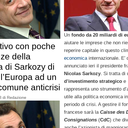
Un
fondo da 20 miliardi di e
aiutare le imprese che non ri
ativo con poche
reperire capitale in questo cl
ze della
economica
internazionale. E’
a di Sarkozy di
annunciato ieri il presidente 
Nicolas Sarkozy
. Si tratta di
e l’Europa ad un
d’investimento strategico
e
comune anticrisi
rappresenta uno strumento d’
utile alla politica economica i
8
di
Redazione
periodo di crisi. A gestire il fo
francese sarà la
Caisse des 
Consignations
(
CdC
) che di
anche l’azionista di maggioran