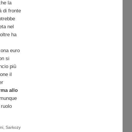
che la
 di fronte
trebbe
eta nel
oltre ha
 zona euro
on si
ancio più
one il
er
rma allo
omunque
 ruolo
ni
,
Sarkozy