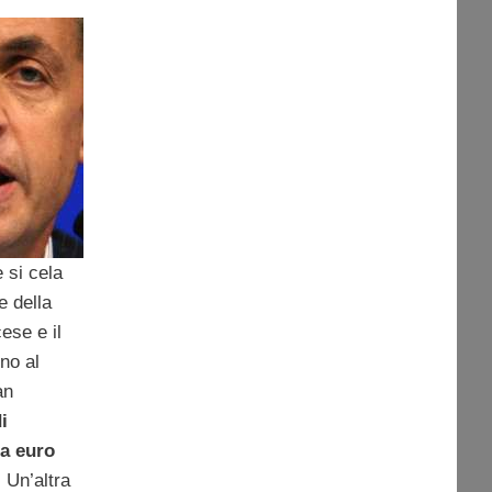
 si cela
e della
cese e il
no al
an
i
na euro
. Un’altra