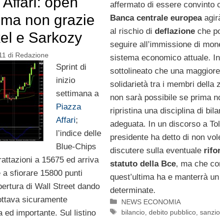
 Affari: open
affermato di essere convinto 
 ma non grazie
Banca centrale europea
agirà
al rischio di
deflazione
che po
el e Sarkozy
seguire all’immissione di mon
11
di
Redazione
sistema economico attuale. In
Sprint di
sottolineato che una maggiore
inizio
solidarietà tra i membri della
settimana a
non sarà possibile se prima n
Piazza
ripristina una disciplina di bil
Affari
;
adeguata. In un discorso a Tol
l’indice delle
presidente ha detto di non vol
Blue-Chips
discutere sulla eventuale
rifo
rattazioni a 15675 ed arriva
statuto della Bce
, ma che c
 a sfiorare 15800 punti
quest’ultima ha e manterrà un
pertura di Wall Street dando
determinate.
’ottava sicuramente
Categorie
NEWS ECONOMIA
Tag
bilancio
,
debito pubblico
,
sanzio
ed importante. Sul listino