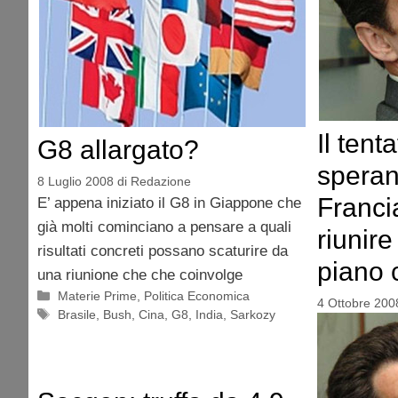
Il tent
G8 allargato?
speran
8 Luglio 2008
di
Redazione
Franci
E’ appena iniziato il G8 in Giappone che
già molti cominciano a pensare a quali
riunir
risultati concreti possano scaturire da
piano 
una riunione che che coinvolge
Categorie
Materie Prime
,
Politica Economica
4 Ottobre 200
Tag
Brasile
,
Bush
,
Cina
,
G8
,
India
,
Sarkozy