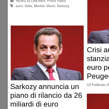
Categorie
NEWS ECONOMIA
,
Primo Piano
Tag
euro
,
Italia
,
Merkel
,
Monti
,
Sarkozy
Crisi a
stanzia
euro p
Peuge
Sarkozy annuncia un
10 Febbraio 
piano di rilancio da 26
miliardi di euro