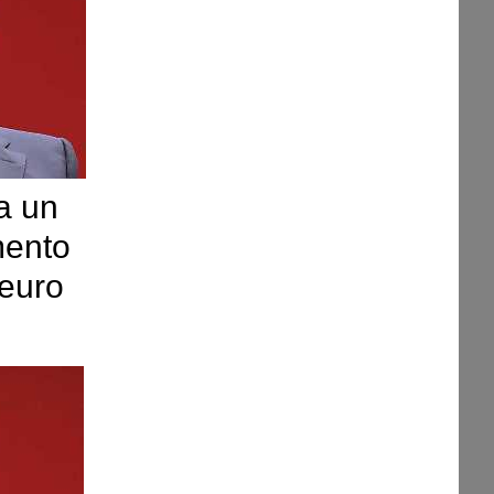
a un
mento
 euro