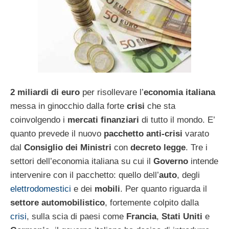
2 miliardi di euro
per risollevare l’
economia italiana
messa in ginocchio dalla forte
crisi
che sta
coinvolgendo i
mercati finanziari
di tutto il mondo. E’
quanto prevede il nuovo
pacchetto anti-crisi
varato
dal
Consiglio dei Ministri
con
decreto legge
. Tre i
settori dell’economia italiana su cui il
Governo
intende
intervenire con il pacchetto: quello dell’
auto
, degli
elettrodomestici
e dei
mobili
. Per quanto riguarda il
settore automobilistico
, fortemente colpito dalla
crisi
, sulla scia di paesi come
Francia
,
Stati Uniti
e