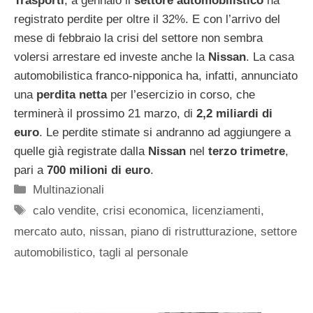
Trasporti
, a gennaio il
settore automobilistico
ha
registrato perdite per oltre il 32%. E con l’arrivo del
mese di febbraio la crisi del settore non sembra
volersi arrestare ed investe anche la
Nissan
. La casa
automobilistica franco-nipponica ha, infatti, annunciato
una
perdita netta
per l’esercizio in corso, che
terminerà il prossimo 21 marzo, di
2,2 miliardi di
euro
. Le perdite stimate si andranno ad aggiungere a
quelle già registrate dalla
Nissan
nel
terzo trimetre
,
pari a
700 milioni di euro
.
Categorie
Multinazionali
Tag
calo vendite
,
crisi economica
,
licenziamenti
,
mercato auto
,
nissan
,
piano di ristrutturazione
,
settore
automobilistico
,
tagli al personale