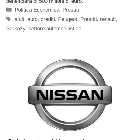
beneficierà di 500 milioni di euro.
Categorie
Politica Economica
,
Prestiti
Tag
aiuti
,
auto
,
crediti
,
Peugeot
,
Prestiti
,
renault
,
Sarkozy
,
settore automobilistico