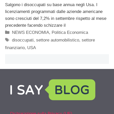
Salgono i disoccupati su base annua negli Usa. I
licenziamenti programmati dalle aziende americane
sono cresciuti del 7,2% in settembre rispetto al mese
precedente facendo schizzare il
Categorie
NEWS ECONOMIA
,
Politica Economica
Tag
disoccupati
,
settore automobilistico
,
settore
finanziario
,
USA
Dichiarazione sulla Privacy (UE)