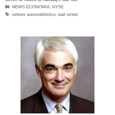
Categorie
NEWS ECONOMIA
,
NYSE
Tag
settore automobilistico
,
wall street