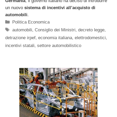
Germania
, il governo italiano ha deciso di introdurre
un nuovo
sistema di incentivi all’acquisto di
automobili
.
Categorie
Politica Economica
Tag
automobili
,
Consiglio dei Ministri
,
decreto legge
,
detrazione irpef
,
economia italiana
,
elettrodomestici
,
incentivi statali
,
settore automobilistico