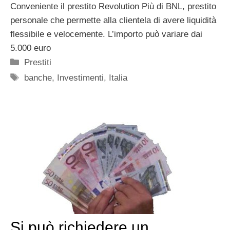
Conveniente il prestito Revolution Più di BNL, prestito
personale che permette alla clientela di avere liquidità
flessibile e velocemente. L’importo può variare dai
5.000 euro
Categorie
Prestiti
Tag
banche
,
Investimenti
,
Italia
Si può richiedere un