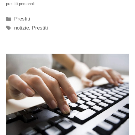
prestiti personali
Categorie
Prestiti
Tag
notizie
,
Prestiti