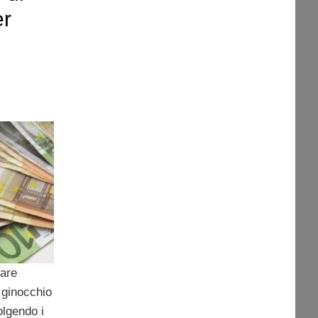
er
vare
ginocchio
lgendo i