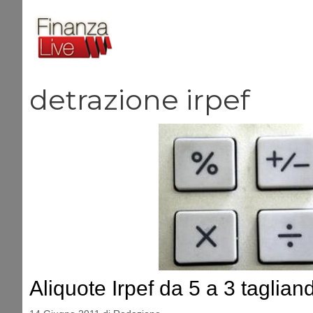
Vai
al
contenuto
detrazione irpef
Aliquote Irpef da 5 a 3 taglian