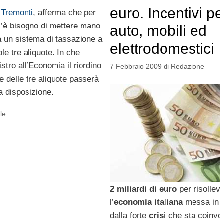
euro. Incentivi p
 Tremonti
, afferma che per
c’è bisogno di mettere mano
auto, mobili ed
a un sistema di tassazione a
elettrodomestici
le tre aliquote. In che
tro all’Economia il riordino
7 Febbraio 2009
di
Redazione
e delle tre aliquote passerà
a disposizione.
ale
2 miliardi di euro
per risolle
l’
economia italiana
messa in 
dalla forte
crisi
che sta coinvo