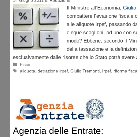
14 Giugno 2011
di
Redazione
Il Ministro all’Economia,
Giulio
combattere l’evasione fiscale 
alle aliquote Irpef, passando d
cinque scaglioni, ad uno con so
modo? Ebbene, secondo il Minis
della tassazione e la definizion
esclusivamente dalle risorse che lo Stato potrà avere 
Categorie
Fisco
Tag
aliquota
,
detrazione irpef
,
Giulio Tremonti
,
Irpef
,
riforma fisc
Agenzia delle Entrate: