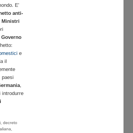
 mondo. E’
etto anti-
 Ministri
ri
l
Governo
hetto:
omestici
e
a il
temente
i paesi
ermania
,
i introdurre
i
i
,
decreto
aliana
,