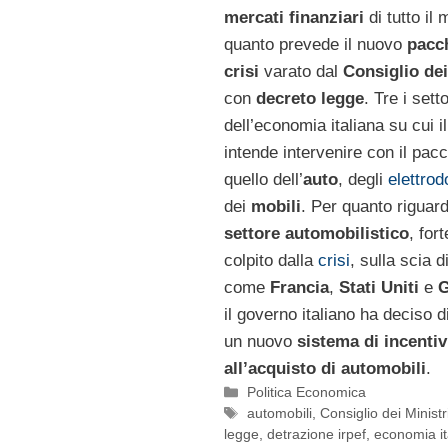
mercati finanziari
di tutto il
quanto prevede il nuovo
pacch
crisi
varato dal
Consiglio dei
con
decreto legge
. Tre i setto
dell’economia italiana su cui i
intende intervenire con il pacc
quello dell’
auto
, degli
elettrod
dei
mobili
. Per quanto riguard
settore automobilistico
, for
colpito dalla
crisi
, sulla scia d
come
Francia
,
Stati Uniti
e
G
il governo italiano ha deciso d
un nuovo
sistema di incentiv
all’acquisto di automobili
.
Categorie
Politica Economica
Tag
automobili
,
Consiglio dei Ministr
legge
,
detrazione irpef
,
economia it