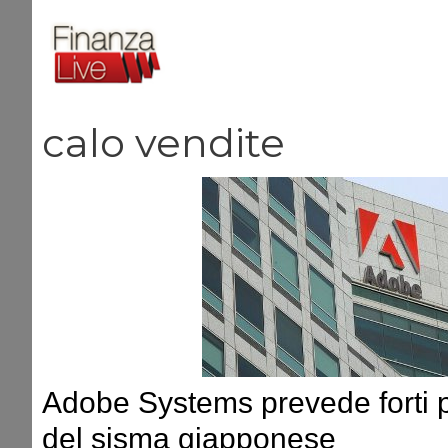
Vai
al
contenuto
calo vendite
Adobe Systems prevede forti p
del sisma giapponese