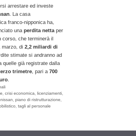
rsi arrestare ed investe
ssan
. La casa
ica franco-nipponica ha,
unciato una
perdita netta
per
in corso, che terminerà il
 marzo, di
2,2 miliardi di
rdite stimate si andranno ad
 quelle già registrate dalla
terzo trimetre
, pari a
700
euro
.
ali
te
,
crisi economica
,
licenziamenti
,
,
nissan
,
piano di ristrutturazione
,
bilistico
,
tagli al personale