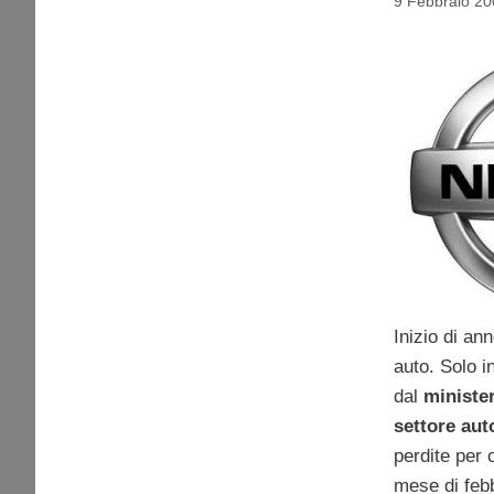
9 Febbraio 20
Inizio di an
auto. Solo i
dal
minister
settore aut
perdite per o
mese di febb