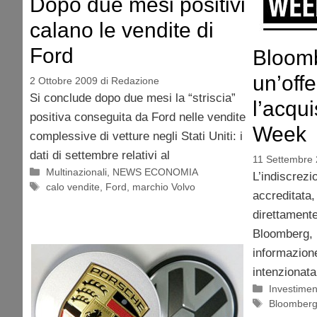
Dopo due mesi positivi
calano le vendite di
Ford
Bloomb
un’offe
2 Ottobre 2009
di
Redazione
Si conclude dopo due mesi la “striscia”
l’acqu
positiva conseguita da Ford nelle vendite
Week
complessive di vetture negli Stati Uniti: i
dati di settembre relativi al
11 Settembre
Categorie
Multinazionali
,
NEWS ECONOMIA
L’indiscrez
Tag
calo vendite
,
Ford
,
marchio Volvo
accreditata,
direttamente
Bloomberg, 
informazione
intenzionata
Categorie
Investimen
Tag
Bloomber