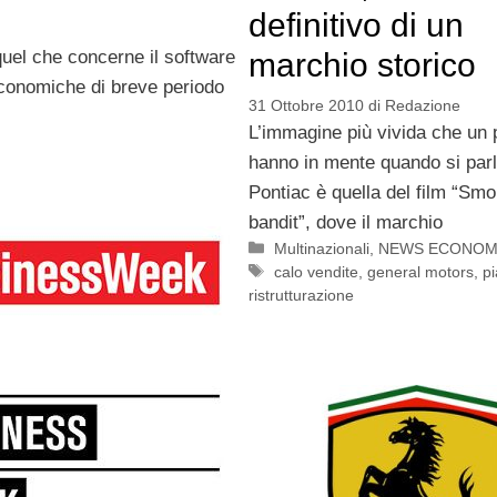
definitivo di un
el che concerne il software
marchio storico
 economiche di breve periodo
31 Ottobre 2010
di
Redazione
L’immagine più vivida che un po
hanno in mente quando si parl
Pontiac è quella del film “Sm
bandit”, dove il marchio
Categorie
Multinazionali
,
NEWS ECONOM
Tag
calo vendite
,
general motors
,
pi
ristrutturazione