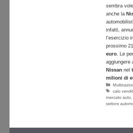
sembra vole
anche la
Ni
automobilist
infatti, ann
l’esercizio 
prossimo 21
euro
. Le pe
aggiungere a
Nissan
nel
milioni di 
Categorie
Multinazion
Tag
calo vendi
mercato auto
settore automo