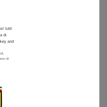
’ tutti
a di
okey and
IA
ano di