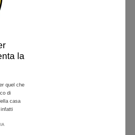
er
nta la
o
er quel che
co di
della casa
nfatti
IA