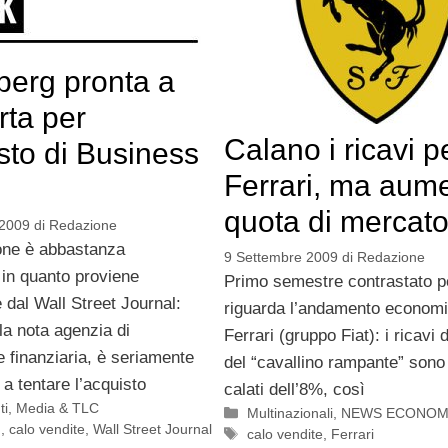
erg pronta a
rta per
Calano i ricavi p
isto di Business
Ferrari, ma aume
quota di mercat
 2009
di
Redazione
ione è abbastanza
9 Settembre 2009
di
Redazione
 in quanto proviene
Primo semestre contrastato p
 dal Wall Street Journal:
riguarda l’andamento economi
la nota agenzia di
Ferrari (gruppo Fiat): i ricavi 
 finanziaria, è seriamente
del “cavallino rampante” sono i
 a tentare l’acquisto
calati dell’8%, così
ti
,
Media & TLC
Categorie
Multinazionali
,
NEWS ECONOM
g
,
calo vendite
,
Wall Street Journal
Tag
calo vendite
,
Ferrari