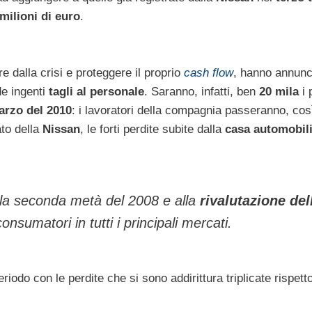
milioni di euro
.
re dalla crisi e proteggere il proprio
cash flow
, hanno annunc
e ingenti
tagli al personale
. Saranno, infatti, ben
20 mila
i 
arzo del 2010
: i lavoratori della compagnia passeranno, cos
ato della
Nissan
, le forti perdite subite dalla
casa automobili
alla seconda metà del 2008 e alla
rivalutazione del
onsumatori in tutti i principali mercati.
iodo con le perdite che si sono addirittura triplicate rispetto