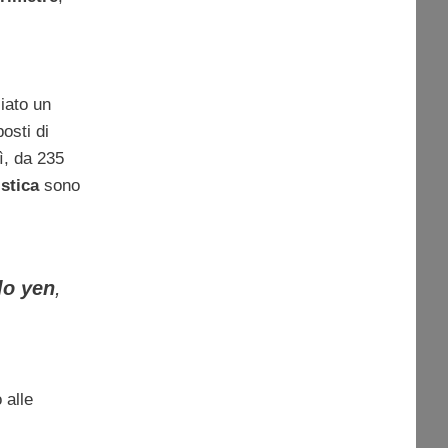
iato un
posti di
ì, da 235
stica
sono
lo yen
,
 alle