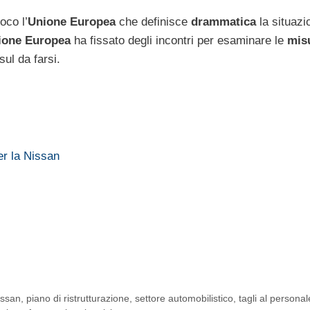
co l’
Unione Europea
che definisce
drammatica
la situazi
one Europea
ha fissato degli incontri per esaminare le
misu
sul da farsi.
er la Nissan
issan
,
piano di ristrutturazione
,
settore automobilistico
,
tagli al personal