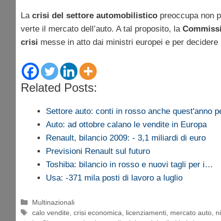
La
crisi del settore automobilistico
preoccupa non po
verte il mercato dell’auto. A tal proposito, la
Commissi
crisi
messe in atto dai ministri europei e per decidere 
Related Posts:
Settore auto: conti in rosso anche quest'anno p
Auto: ad ottobre calano le vendite in Europa
Renault, bilancio 2009: - 3,1 miliardi di euro
Previsioni Renault sul futuro
Toshiba: bilancio in rosso e nuovi tagli per i…
Usa: -371 mila posti di lavoro a luglio
Categorie
Multinazionali
Tag
calo vendite
,
crisi economica
,
licenziamenti
,
mercato auto
,
n