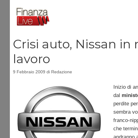
Vai
al
contenuto
Crisi auto, Nissan in 
lavoro
9 Febbraio 2009
di
Redazione
Inizio di a
dal
minist
perdite per
sembra vol
franco-nip
che termin
andranno a