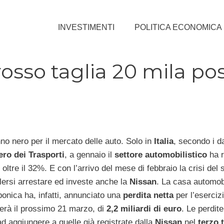
INVESTIMENTI
POLITICA ECONOMICA
rosso taglia 20 mila pos
nno nero per il mercato delle auto. Solo in
Italia
, secondo i da
ero dei Trasporti
, a gennaio il
settore automobilistico
ha r
 oltre il 32%. E con l’arrivo del mese di febbraio la crisi del 
ersi arrestare ed investe anche la
Nissan
. La casa automobi
ponica ha, infatti, annunciato una
perdita netta
per l’esercizi
erà il prossimo 21 marzo, di
2,2 miliardi di euro
. Le perdite
d aggiungere a quelle già registrate dalla
Nissan
nel
terzo 