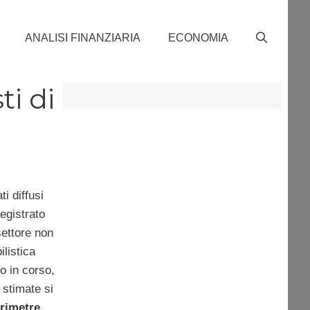
ANALISI FINANZIARIA
ECONOMIA
ti di
ti diffusi
egistrato
settore non
listica
o in corso,
 stimate si
trimetre
,