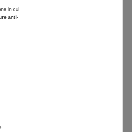
one in cui
re anti-
e