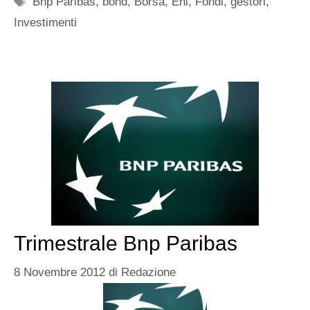
Bnp Paribas
,
bond
,
Borsa
,
Eni
,
Fondi
,
gestori
,
Investimenti
Trimestrale Bnp Paribas
8 Novembre 2012
di
Redazione