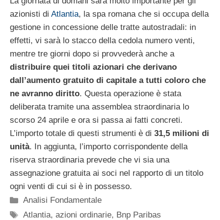
La giornata di domani sarà molto importante per gli
azionisti di
Atlantia
, la spa romana che si occupa della
gestione in concessione delle tratte autostradali: in
effetti, vi sarà lo stacco della cedola numero venti,
mentre tre giorni dopo si provvederà anche a
distribuire quei titoli azionari che derivano
dall’aumento gratuito di capitale a tutti coloro che
ne avranno diritto
. Questa operazione è stata
deliberata tramite una assemblea straordinaria lo
scorso 24 aprile e ora si passa ai fatti concreti.
L’importo totale di questi strumenti è di
31,5 milioni di
unità
. In aggiunta, l’importo corrispondente della
riserva straordinaria prevede che vi sia una
assegnazione gratuita ai soci nel rapporto di un titolo
ogni venti di cui si è in possesso.
Categorie
Analisi Fondamentale
Tag
Atlantia
,
azioni ordinarie
,
Bnp Paribas