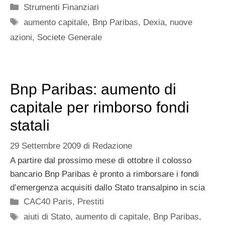
Categorie
Strumenti Finanziari
Tag
aumento capitale
,
Bnp Paribas
,
Dexia
,
nuove
azioni
,
Societe Generale
Bnp Paribas: aumento di
capitale per rimborso fondi
statali
29 Settembre 2009
di
Redazione
A partire dal prossimo mese di ottobre il colosso
bancario Bnp Paribas è pronto a rimborsare i fondi
d’emergenza acquisiti dallo Stato transalpino in scia
Categorie
CAC40 Paris
,
Prestiti
Tag
aiuti di Stato
,
aumento di capitale
,
Bnp Paribas
,