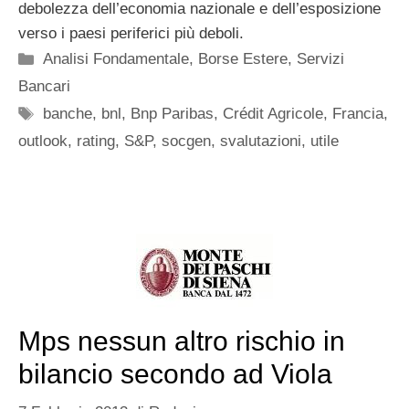
debolezza dell’economia nazionale e dell’esposizione
verso i paesi periferici più deboli.
Categorie
Analisi Fondamentale
,
Borse Estere
,
Servizi
Bancari
Tag
banche
,
bnl
,
Bnp Paribas
,
Crédit Agricole
,
Francia
,
outlook
,
rating
,
S&P
,
socgen
,
svalutazioni
,
utile
Mps nessun altro rischio in
bilancio secondo ad Viola