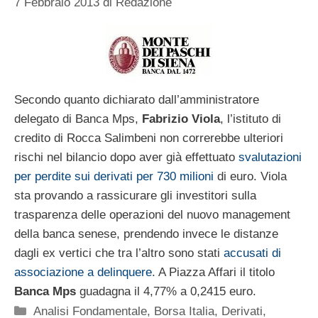
7 Febbraio 2013
di
Redazione
Secondo quanto dichiarato dall’amministratore
delegato di Banca Mps,
Fabrizio Viola
, l’istituto di
credito di Rocca Salimbeni non correrebbe ulteriori
rischi nel bilancio dopo aver già effettuato
svalutazioni
per perdite sui derivati per 730 milioni
di euro. Viola
sta provando a rassicurare gli investitori sulla
trasparenza delle operazioni del nuovo management
della banca senese, prendendo invece le distanze
dagli ex vertici che tra l’altro sono stati
accusati di
associazione a delinquere
. A Piazza Affari il titolo
Banca Mps
guadagna il 4,77% a 0,2415 euro.
Categorie
Analisi Fondamentale
,
Borsa Italia
,
Derivati
,