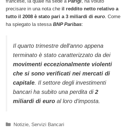
francese, la quale ha sede a
Parigi
, ha voluto
precisare in una nota che
il reddito netto relativo a
tutto il 2008 è stato pari a 3 miliardi di
euro
. Come
ha spiegato la stessa
BNP Paribas
:
Il quarto trimestre dell’anno appena
terminato è stato caratterizzato da dei
movimenti eccezionalmente violenti
che si sono verificati nei mercati di
capitale
. Il settore degli investimenti
bancari ha subito una perdita di
2
miliardi di
euro
al loro d’imposta.
Categorie
Notizie
,
Servizi Bancari