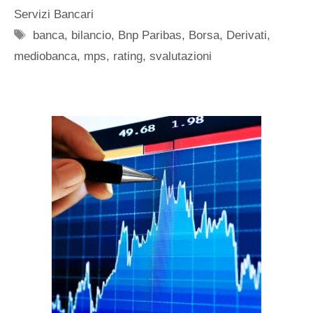
Servizi Bancari
Tag
banca
,
bilancio
,
Bnp Paribas
,
Borsa
,
Derivati
,
mediobanca
,
mps
,
rating
,
svalutazioni