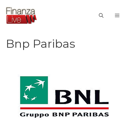
Vai
al
ME
contenuto
Bnp Paribas