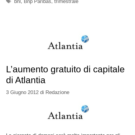
Tag
bnl
,
Bnp Paribas
,
trimestrale
L’aumento gratuito di capitale
di Atlantia
3 Giugno 2012
di
Redazione