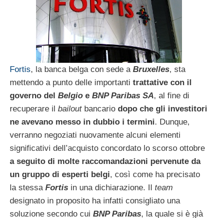
Fortis
, la banca belga con sede a
Bruxelles
, sta
mettendo a punto delle importanti
trattative con il
governo del
Belgio
e
BNP Paribas SA
, al fine di
recuperare il
bailout
bancario
dopo che gli investitori
ne avevano messo in dubbio i termini
. Dunque,
verranno negoziati nuovamente alcuni elementi
significativi dell’acquisto concordato lo scorso ottobre
a seguito di molte raccomandazioni pervenute da
un gruppo di esperti belgi
, così come ha precisato
la stessa
Fortis
in una dichiarazione. Il
team
designato in proposito ha infatti consigliato una
soluzione secondo cui
BNP Paribas
, la quale si è già