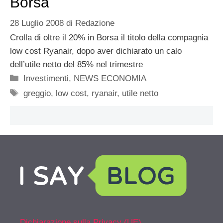
Borsa
28 Luglio 2008
di
Redazione
Crolla di oltre il 20% in Borsa il titolo della compagnia
low cost Ryanair, dopo aver dichiarato un calo
dell’utile netto del 85% nel trimestre
Categorie
Investimenti
,
NEWS ECONOMIA
Tag
greggio
,
low cost
,
ryanair
,
utile netto
Dichiarazione sulla Privacy (UE)