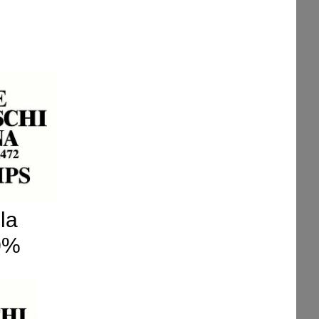
la
0%