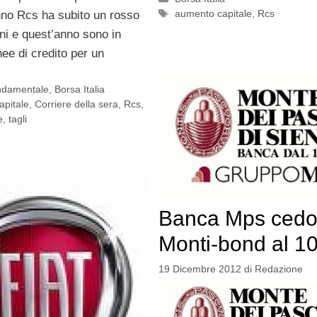
Tag
aumento capitale
,
Rcs
nno Rcs ha subito un rosso
ni e quest’anno sono in
ee di credito per un
ondamentale
,
Borsa Italia
apitale
,
Corriere della sera
,
Rcs
,
e
,
tagli
Banca Mps cedo
Monti-bond al 1
19 Dicembre 2012
di
Redazione