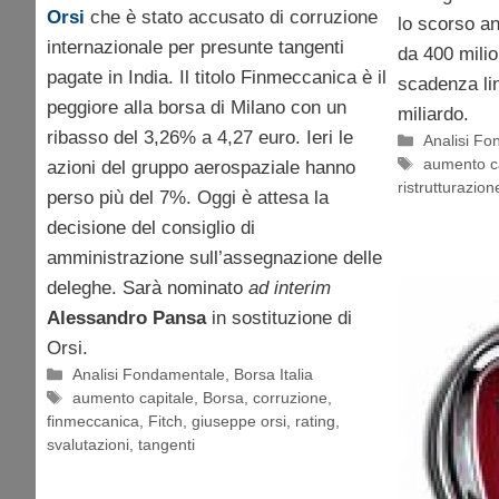
Orsi
che è stato accusato di corruzione
lo scorso a
internazionale per presunte tangenti
da 400 milio
pagate in India. Il titolo Finmeccanica è il
scadenza lin
peggiore alla borsa di Milano con un
miliardo.
ribasso del 3,26% a 4,27 euro. Ieri le
Categorie
Analisi F
Tag
aumento c
azioni del gruppo aerospaziale hanno
ristrutturazion
perso più del 7%. Oggi è attesa la
decisione del consiglio di
amministrazione sull’assegnazione delle
deleghe. Sarà nominato
ad interim
Alessandro Pansa
in sostituzione di
Orsi.
Categorie
Analisi Fondamentale
,
Borsa Italia
Tag
aumento capitale
,
Borsa
,
corruzione
,
finmeccanica
,
Fitch
,
giuseppe orsi
,
rating
,
svalutazioni
,
tangenti