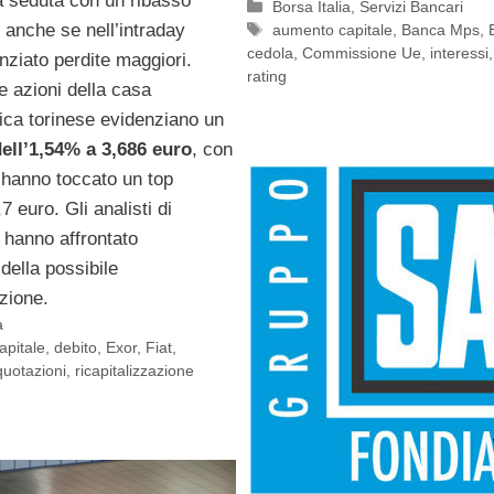
a seduta con un ribasso
Categorie
Borsa Italia
,
Servizi Bancari
 anche se nell’intraday
Tag
aumento capitale
,
Banca Mps
,
cedola
,
Commissione Ue
,
interessi
ziato perdite maggiori.
rating
e azioni della casa
ica torinese evidenziano un
ell’1,54% a 3,686 euro
, con
 hanno toccato un top
7 euro. Gli analisti di
hanno affrontato
della possibile
azione.
a
apitale
,
debito
,
Exor
,
Fiat
,
quotazioni
,
ricapitalizzazione