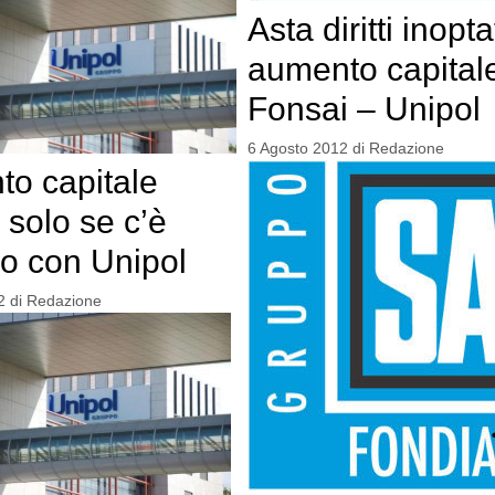
Asta diritti inopta
aumento capital
Fonsai – Unipol
6 Agosto 2012
di
Redazione
o capitale
 solo se c’è
o con Unipol
2
di
Redazione