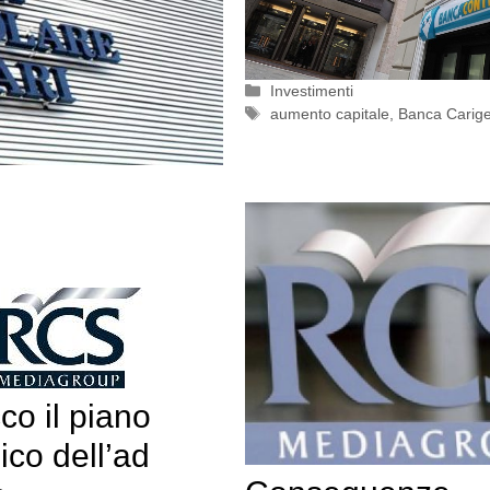
Categorie
Investimenti
Tag
aumento capitale
,
Banca Carig
co il piano
ico dell’ad