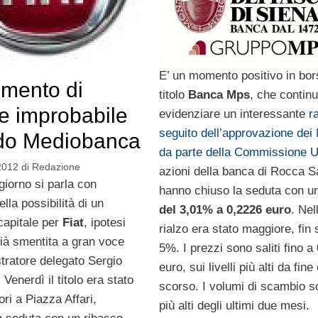
E’ un momento positivo in bors
umento di
titolo
Banca Mps
, che contin
le improbabile
evidenziare un interessante
r
seguito dell’approvazione dei
do Mediobanca
da parte della Commissione 
2012
di
Redazione
azioni della banca di Rocca S
iorno si parla con
hanno chiuso la seduta con u
lla possibilità di un
del 3,01% a 0,2226 euro
. Nel
capitale per
Fiat
, ipotesi
rialzo era stato maggiore, fin 
à smentita a gran voce
5%. I prezzi sono saliti fino a
tratore delegato Sergio
euro, sui livelli più alti da fine
Venerdì il titolo era stato
scorso. I volumi di scambio so
tori a Piazza Affari,
più alti degli ultimi due mesi.