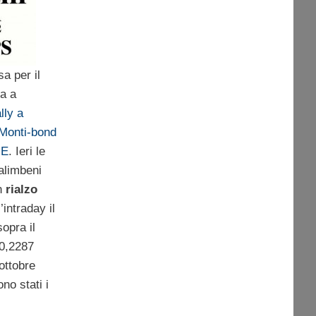
a per il
ua a
ally a
 Monti-bond
UE
. Ieri le
alimbeni
n
rialzo
l’intraday il
sopra il
 0,2287
 ottobre
no stati i