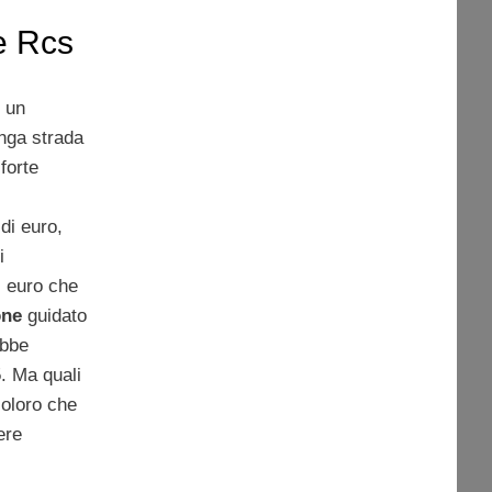
e Rcs
 un
unga strada
forte
di euro,
i
i euro che
one
guidato
bbe
5. Ma quali
oloro che
ere