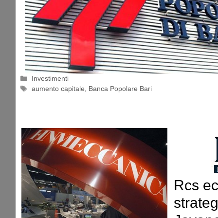
Categorie
Investimenti
Tag
aumento capitale
,
Banca Popolare Bari
Rcs ec
strateg