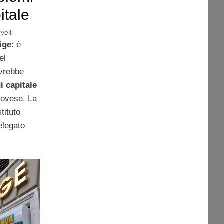
itale
velli
ige
: è
el
vrebbe
i capitale
novese. La
stituto
elegato