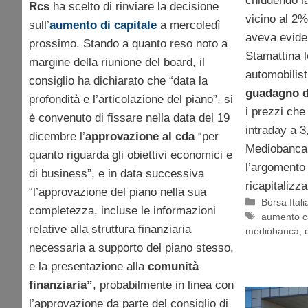
chiudendo l
Rcs
ha scelto di rinviare la decisione
vicino al 2%
sull’
aumento di capitale
a mercoledì
aveva eviden
prossimo. Stando a quanto reso noto a
Stamattina l
margine della riunione del board, il
automobilist
consiglio ha dichiarato che “data la
guadagno d
profondità e l’articolazione del piano”, si
i prezzi che
è convenuto di fissare nella data del 19
intraday a 3,
dicembre l’
approvazione al cda
“per
Mediobanca 
quanto riguarda gli obiettivi economici e
l’argomento 
di business”, e in data successiva
ricapitalizz
“l’approvazione del piano nella sua
Categorie
Borsa Itali
completezza, incluse le informazioni
Tag
aumento c
relative alla struttura finanziaria
mediobanca
,
necessaria a supporto del piano stesso,
e la presentazione alla
comunità
finanziaria”
, probabilmente in linea con
l’approvazione da parte del consiglio di