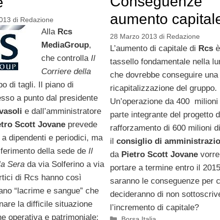
Conseguenze
e
aumento capital
2013
di
Redazione
Alla
Rcs
28 Marzo 2013
di
Redazione
MediaGroup
,
L’aumento di capitale di
Rcs
è
che controlla
Il
tassello fondamentale nella l
Corriere della
che dovrebbe conseguire una 
o di tagli. Il piano di
ricapitalizzazione del gruppo.
esso a punto dal presidente
Un’operazione da 400 milioni 
vasoli
e dall’amministratore
parte integrante del progetto d
etro Scott Jovane
prevede
rafforzamento di 600 milioni d
i a dipendenti e periodici, ma
il
consiglio di amministrazi
sferimento della sede de
Il
da
Pietro Scott Jovane
vorre
lla Sera
da via Solferino a via
portare a termine entro il 201
ertici di Rcs hanno così
saranno le conseguenze per c
iano “lacrime e sangue” che
decideranno di non sottoscriv
are la difficile situazione
l’incremento di capitale?
ne operativa e patrimoniale:
Categorie
Borsa Italia