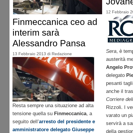
Jovan
12 Febbraio 
Finmeccanica ceo ad
interim sarà
Alessandro Pansa
Sera
, è temp
13 Febbraio 2013
di
Redazione
austerità m
Angelo Pro
delegato
Pi
pesanti tagl
anche il tra
Corriere de
Resta sempre una situazione ad alta
Rizzoli. I v
tensione quella su
Finmeccanica
, a
varato un p
seguito dell’
arresto del presidente e
servirà a san
amministratore delegato Giuseppe
della gestio