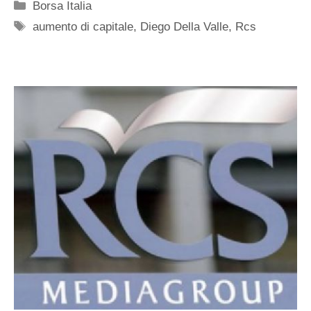
Categorie
Borsa Italia
Tag
aumento di capitale
,
Diego Della Valle
,
Rcs