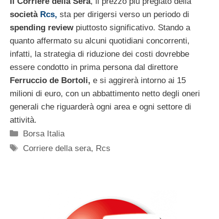
Il Corriere della Sera
, il prezzo più pregiato della
società
Rcs,
sta per dirigersi verso un periodo di
spending review
piuttosto significativo. Stando a
quanto affermato su alcuni quotidiani concorrenti,
infatti, la strategia di riduzione dei costi dovrebbe
essere condotto in prima persona dal direttore
Ferruccio de Bortoli,
e si aggirerà intorno ai 15
milioni di euro, con un abbattimento netto degli oneri
generali che riguarderà ogni area e ogni settore di
attività.
Categorie
Borsa Italia
Tag
Corriere della sera
,
Rcs