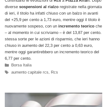
Continuano le evoluzioni di
Rcs
a
Piazza Affari
. Dopo
diverse
sospensioni al rialzo
registrate nella giornata
di ieri, il titolo ha infatti chiuso con un balzo in avanti
del +25,9 per cento a 1,73 euro, mentre oggi il titolo è
nuovamente sospeso, con un
incremento teorico
che
– al momento in cui scriviamo – è del 13,87 per cento.
stessa sorte per le azioni di risparmio, che ieri hanno
chiuso in aumento del 22,3 per cento a 0,63 euro,
mentre oggi garantirebbero un incremento teorico del
6,77 per cento.
Categorie
Borsa Italia
Tag
aumento capitale rcs
,
Rcs