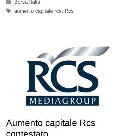
Categorie
Borsa Italia
Tag
aumento capitale rcs
,
Rcs
Aumento capitale Rcs
contestato