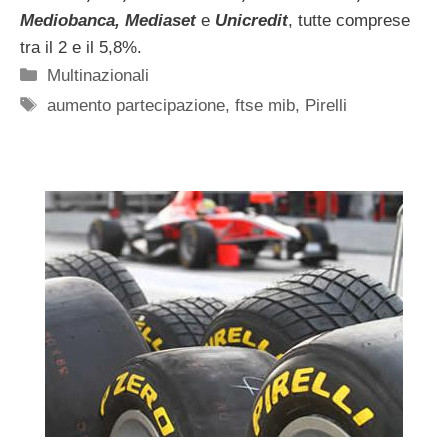
Mediobanca, Mediaset
e
Unicredit
, tutte comprese
tra il 2 e il 5,8%.
Categorie
Multinazionali
Tag
aumento partecipazione
,
ftse mib
,
Pirelli