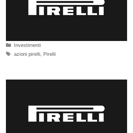
Categorie
Investimenti
Tag
azioni pirelli
,
Pirelli