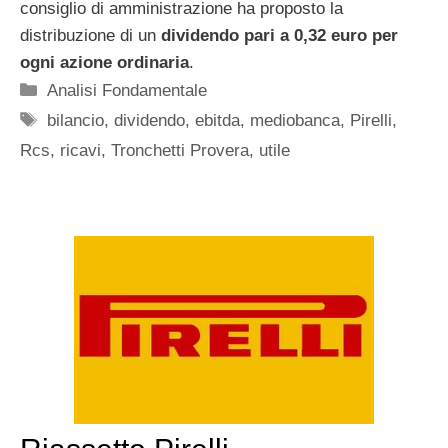
consiglio di amministrazione ha proposto la
distribuzione di un
dividendo pari a 0,32 euro per
ogni azione ordinaria
.
Categorie
Analisi Fondamentale
Tag
bilancio
,
dividendo
,
ebitda
,
mediobanca
,
Pirelli
,
Rcs
,
ricavi
,
Tronchetti Provera
,
utile