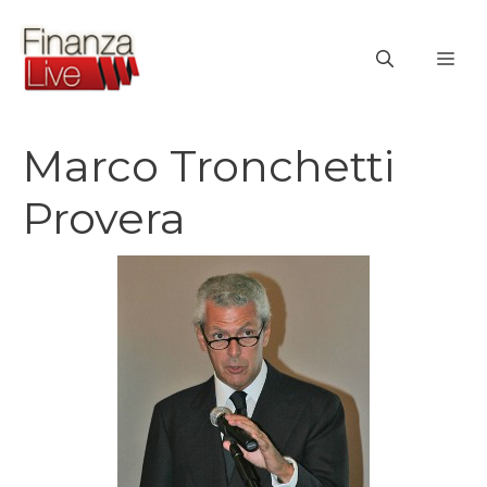
Vai
al
ME
contenuto
Marco Tronchetti
Provera