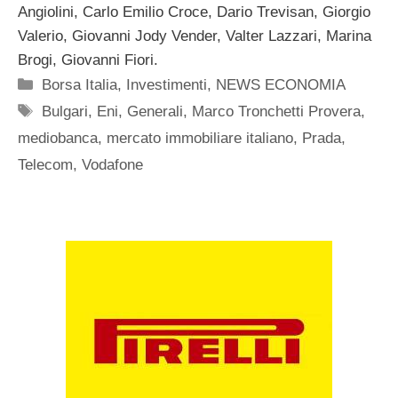
Angiolini, Carlo Emilio Croce, Dario Trevisan, Giorgio
Valerio, Giovanni Jody Vender, Valter Lazzari, Marina
Brogi, Giovanni Fiori.
Categorie
Borsa Italia
,
Investimenti
,
NEWS ECONOMIA
Tag
Bulgari
,
Eni
,
Generali
,
Marco Tronchetti Provera
,
mediobanca
,
mercato immobiliare italiano
,
Prada
,
Telecom
,
Vodafone