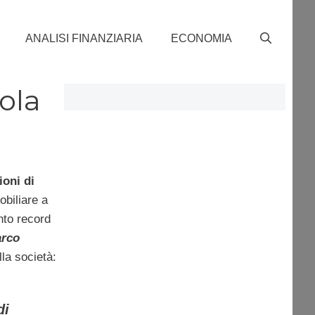
ANALISI FINANZIARIA
ECONOMIA
vola
ioni di
obiliare a
nto record
rco
lla società:
di