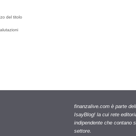
lzo del titolo
valutazioni
finanzalive.com è parte d
IsayBlog! la cui rete editor
indipendente che contano su
settore.