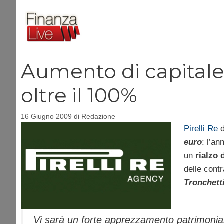
Vai
al
contenuto
Aumento di capitale pe
oltre il 100%
16 Giugno 2009
di
Redazione
Pirelli Re
d
euro
: l’an
un
rialzo 
delle cont
Tronchett
Vi sarà un forte apprezzamento patrimonial