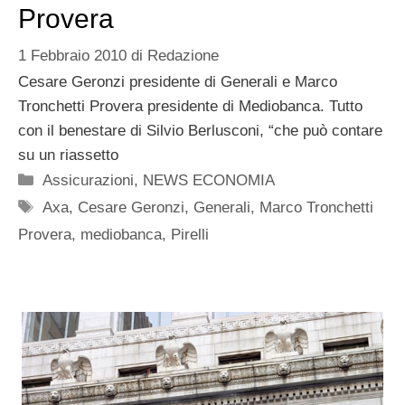
Provera
1 Febbraio 2010
di
Redazione
Cesare Geronzi presidente di Generali e Marco
Tronchetti Provera presidente di Mediobanca. Tutto
con il benestare di Silvio Berlusconi, “che può contare
su un riassetto
Categorie
Assicurazioni
,
NEWS ECONOMIA
Tag
Axa
,
Cesare Geronzi
,
Generali
,
Marco Tronchetti
Provera
,
mediobanca
,
Pirelli