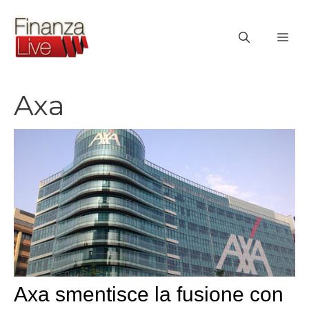
Vai
al
ME
contenuto
Axa
Axa smentisce la fusione con