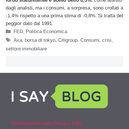
lordo statunitense è sceso dello 0,5%
, come attesto
dagli analisti, ma i consumi, a sorpresa, sono crollati a
-1,4% rispetto a una prima stima di -0,8%. Si tratta del
peggior dato dal 1991.
Categorie
FED
,
Politica Economica
Tag
Axa
,
borsa di tokyo
,
Citigroup
,
Consumi
,
crisi
,
settore immobiliare
Dichiarazione sulla Privacy (UE)