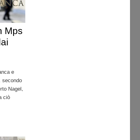
n Mps
dai
anca e
i, secondo
rto Nagel,
a ciò