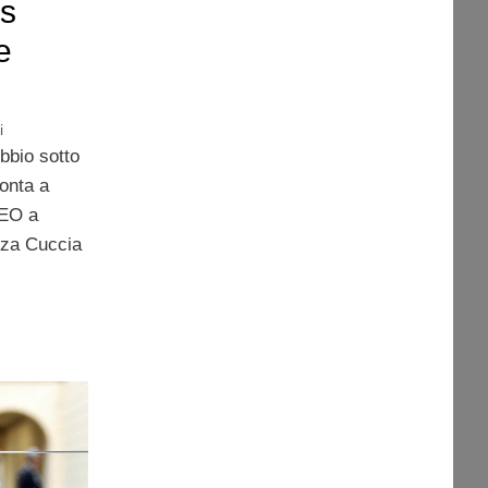
s
e
i
bbio sotto
onta a
CEO a
zza Cuccia