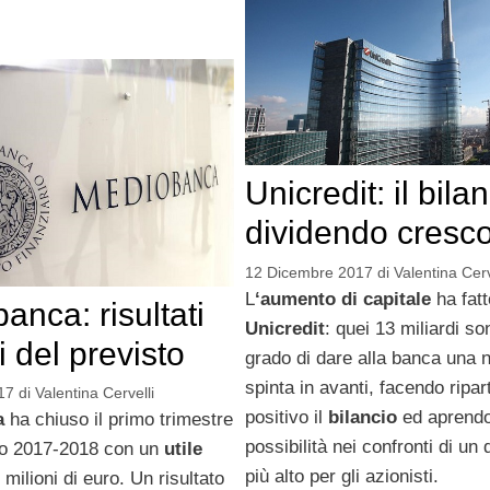
Unicredit: il bila
dividendo cresc
12 Dicembre 2017
di
Valentina Cerv
L
‘aumento di capitale
ha fat
anca: risultati
Unicredit
: quei 13 miliardi son
i del previsto
grado di dare alla banca una 
spinta in avanti, facendo ripart
17
di
Valentina Cervelli
positivo il
bilancio
ed aprendo
a
ha chiuso il primo trimestre
possibilità nei confronti di un
zio 2017-2018 con un
utile
più alto per gli azionisti.
milioni di euro. Un risultato