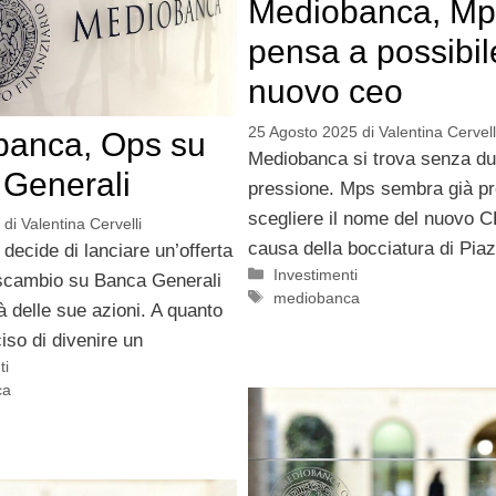
Mediobanca, Mp
pensa a possibil
nuovo ceo
25 Agosto 2025
di
Valentina Cervell
banca, Ops su
Mediobanca si trova senza du
Generali
pressione. Mps sembra già pr
scegliere il nome del nuovo 
di
Valentina Cervelli
causa della bocciatura di Pia
ecide di lanciare un’offerta
Categorie
Investimenti
 scambio su Banca Generali
Tag
mediobanca
tà delle sue azioni. A quanto
iso di divenire un
ti
ca