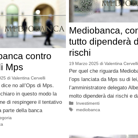
Mediobanca, co
tutto dipenderà 
rischi
banca contro
19 Marzo 2025
di
Valentina Cervelli
di Mps
Per quel che riguarda Mediob
025
di
Valentina Cervelli
l’ops lanciata da Mps su di le
dice no all’Ops di Mps.
l’amministratore delegato Albe
 chiaro in questo modo la
molto dipenderà dai rischi e d
ne di respingere il tentativo
Categorie
Investimenti
Tag
mediobanca
a parte della banca
egoria
ca