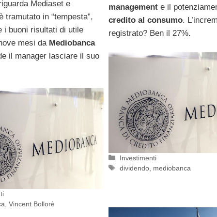
 riguarda Mediaset e
management
e il potenziame
è tramutato in “tempesta”,
credito al consumo
. L’incre
 buoni risultati di utile
registrato? Ben il 27%.
i nove mesi da
Mediobanca
e il manager lasciare il suo
Categorie
Investimenti
Tag
dividendo
,
mediobanca
ti
ca
,
Vincent Bollorè