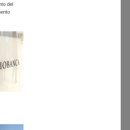
nto del
mento