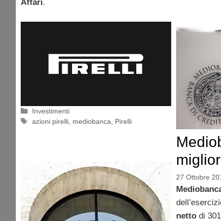
Affari
.
Categorie
Investimenti
Tag
azioni pirelli
,
mediobanca
,
Pirelli
Mediob
miglior
27 Ottobre 20
Mediobanc
dell’eserci
netto
di 301 