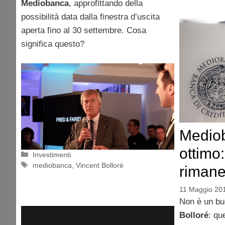
Mediobanca
, approfittando della
possibilità data dalla finestra d’uscita
aperta fino al 30 settembre. Cosa
significa questo?
Mediob
ottimo:
Categorie
Investimenti
Tag
mediobanca
,
Vincent Bollorè
riman
11 Maggio 20
Non è un bu
Bolloré
: qu