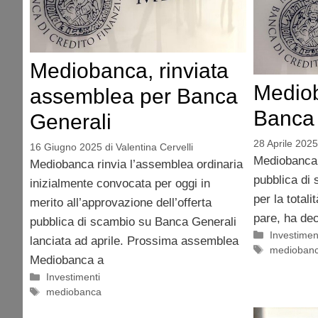
Mediobanca, rinviata
Medio
assemblea per Banca
Banca 
Generali
28 Aprile 2025
16 Giugno 2025
di
Valentina Cervelli
Mediobanca d
Mediobanca rinvia l’assemblea ordinaria
pubblica di
inizialmente convocata per oggi in
per la totali
merito all’approvazione dell’offerta
pare, ha dec
pubblica di scambio su Banca Generali
Categorie
Investimen
lanciata ad aprile. Prossima assemblea
Tag
medioban
Mediobanca a
Categorie
Investimenti
Tag
mediobanca