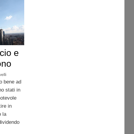
ncio e
ono
elli
to bene ad
o stati in
notevole
ire in
 la
 dividendo