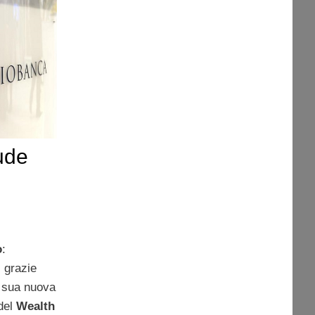
ude
o
:
 grazie
a sua nuova
 del
Wealth