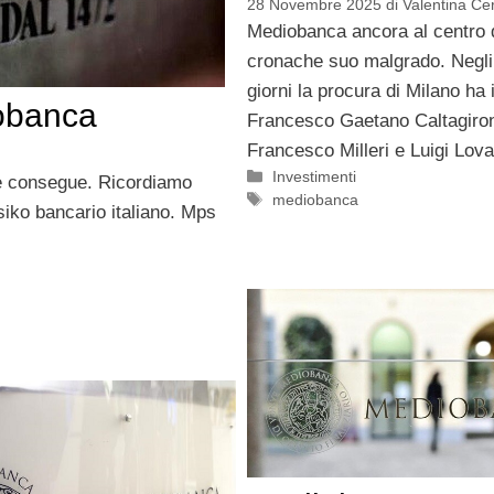
28 Novembre 2025
di
Valentina Cer
Mediobanca ancora al centro 
cronache suo malgrado. Negli 
giorni la procura di Milano ha i
iobanca
Francesco Gaetano Caltagiro
Francesco Milleri e Luigi Lova
Categorie
Investimenti
e consegue. Ricordiamo
Tag
mediobanca
siko bancario italiano. Mps