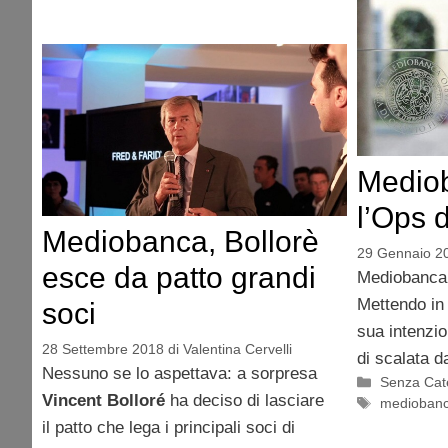
Medio
l’Ops 
Mediobanca, Bollorè
29 Gennaio 2
esce da patto grandi
Mediobanca 
Mettendo in
soci
sua intenzio
28 Settembre 2018
di
Valentina Cervelli
di scalata d
Nessuno se lo aspettava: a sorpresa
Categorie
Senza Cat
Vincent Bolloré
ha deciso di lasciare
Tag
medioban
il patto che lega i principali soci di