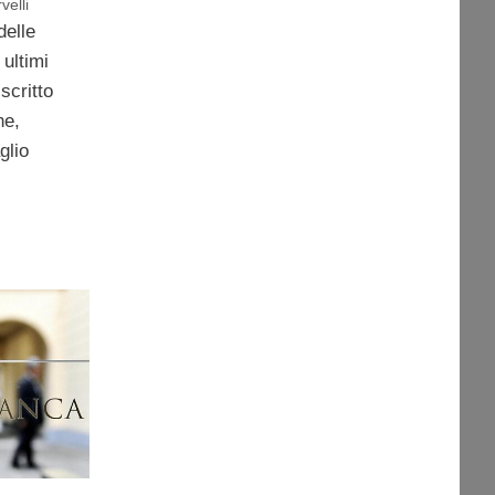
velli
delle
ultimi
scritto
ne,
glio