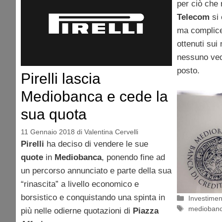
per ciò che
Telecom
si 
ma complice i
ottenuti su
nessuno ved
posto.
Pirelli lascia
Mediobanca e cede la
sua quota
11 Gennaio 2018
di
Valentina Cervelli
Pirelli
ha deciso di vendere le sue
quote
in
Mediobanca
, ponendo fine ad
un percorso annunciato e parte della sua
“rinascita” a livello economico e
borsistico e conquistando una spinta in
Categorie
Investimen
Tag
medioban
più nelle odierne quotazioni di
Piazza