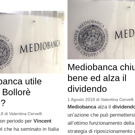
Mediobanca chi
bene ed alza il
anca utile
dividendo
 Bollorè
1 Agosto 2018
di
Valentina Cervelli
e?
Mediobanca
alza il
dividend
18
di
Valentina Cervelli
un’azione che può permettersi
on periodo per
Vincent
all’ottimo funzionamento dell
el che ha seminato in Italia
strategia di riposizionamento