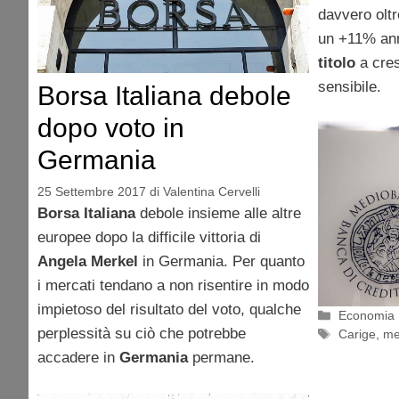
davvero oltre
un +11% ann
titolo
a cres
sensibile.
Borsa Italiana debole
dopo voto in
Germania
25 Settembre 2017
di
Valentina Cervelli
Borsa Italiana
debole insieme alle altre
europee dopo la difficile vittoria di
Angela Merkel
in Germania. Per quanto
i mercati tendano a non risentire in modo
impietoso del risultato del voto, qualche
Categorie
Economia
perplessità su ciò che potrebbe
Tag
Carige
,
me
accadere in
Germania
permane.