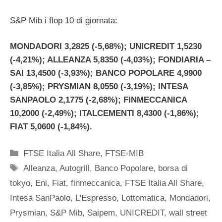
S&P Mib i flop 10 di giornata:
MONDADORI 3,2825 (-5,68%); UNICREDIT 1,5230
(-4,21%); ALLEANZA 5,8350 (-4,03%); FONDIARIA –
SAI 13,4500 (-3,93%); BANCO POPOLARE 4,9900
(-3,85%); PRYSMIAN 8,0550 (-3,19%); INTESA
SANPAOLO 2,1775 (-2,68%); FINMECCANICA
10,2000 (-2,49%); ITALCEMENTI 8,4300 (-1,86%);
FIAT 5,0600 (-1,84%).
Categorie
FTSE Italia All Share
,
FTSE-MIB
Tag
Alleanza
,
Autogrill
,
Banco Popolare
,
borsa di
tokyo
,
Eni
,
Fiat
,
finmeccanica
,
FTSE Italia All Share
,
Intesa SanPaolo
,
L'Espresso
,
Lottomatica
,
Mondadori
,
Prysmian
,
S&P Mib
,
Saipem
,
UNICREDIT
,
wall street