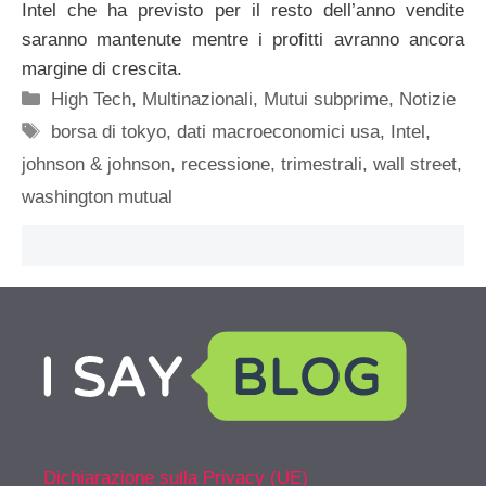
Intel che ha previsto per il resto dell’anno vendite
saranno mantenute mentre i profitti avranno ancora
margine di crescita.
Categorie
High Tech
,
Multinazionali
,
Mutui subprime
,
Notizie
Tag
borsa di tokyo
,
dati macroeconomici usa
,
Intel
,
johnson & johnson
,
recessione
,
trimestrali
,
wall street
,
washington mutual
Dichiarazione sulla Privacy (UE)