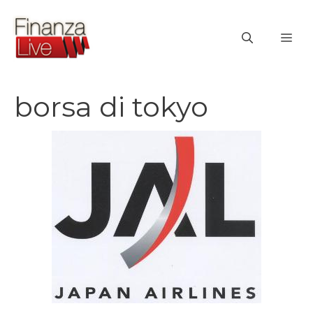
Vai
al
ME
contenuto
borsa di tokyo