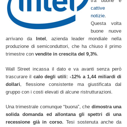
tra buone e
cattive
notizie
.
Questa volta
buone nuove
arrivano da
Intel
, azienda leader mondiale nella
produzione di semiconduttori, che ha chiuso il primo
trimestre con
vendite in crescita del 9,3%
.
Wall Street incassa il dato e va avanti senza però
trascurare il
calo degli utili: -12% a 1,44 miliardi di
dollari
, flessione consistente ma giustificata dal
gruppo con i costi elevati di alcune ristrutturazioni.
Una trimestrale comunque “buona”, che
dimostra una
solida domanda ed allontana gli spettri di una
recessione già in corso.
Tesi sostenuta anche da