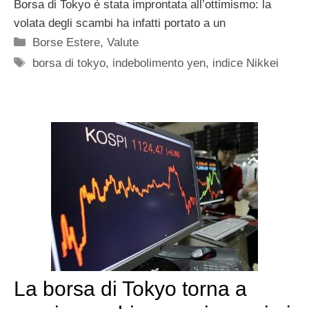
Borsa di Tokyo è stata improntata all’ottimismo: la
volata degli scambi ha infatti portato a un
Categorie
Borse Estere
,
Valute
Tag
borsa di tokyo
,
indebolimento yen
,
indice Nikkei
La borsa di Tokyo torna a