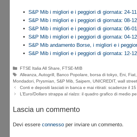
S&P Mib i migliori e i peggiori di giornata: 24-1
S&P Mib i migliori e i peggiori di giornata: 08-1
S&P Mib i migliori e i peggiori di giornata: 06-0
S&P Mib i migliori e i peggiori di giornata: 04-1
S&P Mib andamento Borse, i migliori e i peggio
S&P Mib i migliori e i peggiori di giornata: 12-1
Categorie
FTSE Italia All Share
,
FTSE-MIB
Tag
Alleanza
,
Autogrill
,
Banco Popolare
,
borsa di tokyo
,
Eni
,
Fiat
Mondadori
,
Prysmian
,
S&P Mib
,
Saipem
,
UNICREDIT
,
wall stree
Conti e depositi lasciati in banca e mai ritirati: scadenze il 
L’Euro/Dollaro strappa al rialzo: il quadro grafico di medio p
Lascia un commento
Devi essere
connesso
per inviare un commento.