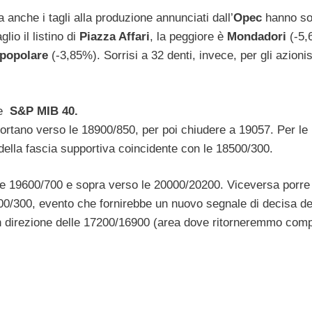
a anche i tagli alla produzione annunciati dall’
Opec
hanno sos
lio il listino di
Piazza Affari
, la peggiore è
Mondadori
(-5,
popolare
(-3,85%). Sorrisi a 32 denti, invece, per gli azionist
ce
S&P MIB 40.
iportano verso le 18900/850, per poi chiudere a 19057. Per l
ella fascia supportiva coincidente con le 18500/300.
lo e 19600/700 e sopra verso le 20000/20200. Viceversa porre
8500/300, evento che fornirebbe un nuovo segnale di decisa d
in direzione delle 17200/16900 (area dove ritorneremmo comp