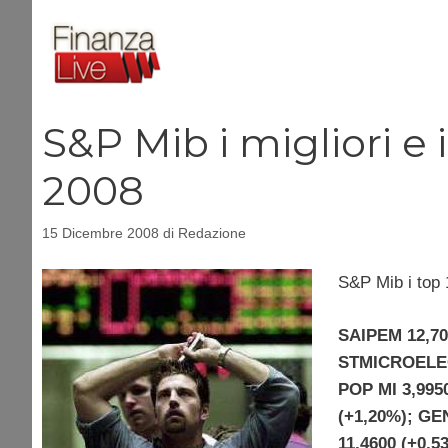
Vai
al
contenuto
S&P Mib i migliori e i
2008
15 Dicembre 2008
di
Redazione
S&P Mib i top 1
SAIPEM 12,70
STMICROELEC
POP MI 3,995
(+1,20%); GE
11,4600 (+0,5