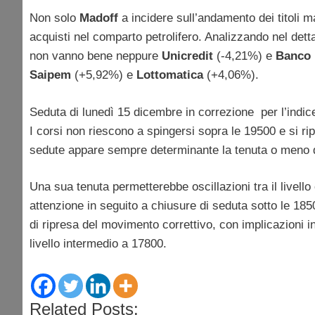
Non solo
Madoff
a incidere sull’andamento dei titoli m
acquisti nel comparto petrolifero. Analizzando nel dettag
non vanno bene neppure
Unicredit
(-4,21%) e
Banco 
Saipem
(+5,92%) e
Lottomatica
(+4,06%).
Seduta di lunedì 15 dicembre in correzione per l’indi
I corsi non riescono a spingersi sopra le 19500 e si r
sedute appare sempre determinante la tenuta o meno d
Una sua tenuta permetterebbe oscillazioni tra il livel
attenzione in seguito a chiusure di seduta sotto le 1
di ripresa del movimento correttivo, con implicazioni 
livello intermedio a 17800.
Related Posts: