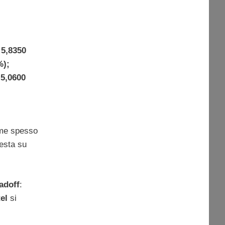
5,8350
%);
5,0600
ome spesso
testa su
adoff
:
el
si