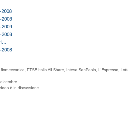
1-2008
2-2008
1-2009
2-2008
ri…
2-2008
,
finmeccanica
,
FTSE Italia All Share
,
Intesa SanPaolo
,
L'Espresso
,
Lot
t
15 dicembre
eriodo è in discussione