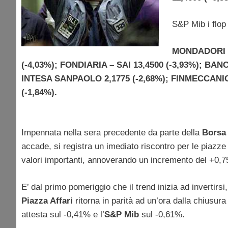
S&P Mib i flop 
MONDADORI 3,
(-4,03%); FONDIARIA – SAI 13,4500 (-3,93%); BA
INTESA SANPAOLO 2,1775 (-2,68%); FINMECCANICA 
(-1,84%).
Impennata nella sera precedente da parte della
Borsa 
accade, si registra un imediato riscontro per le piazze
valori importanti, annoverando un incremento del +0,
E’ dal primo pomeriggio che il trend inizia ad invertirsi,
Piazza Affari
ritorna in parità ad un’ora dalla chiusura 
attesta sul -0,41% e l’
S&P Mib
sul -0,61%.