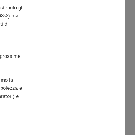
tenuto gli
68%) ma
i di
e prossime
 molta
ebolezza e
ratori) e