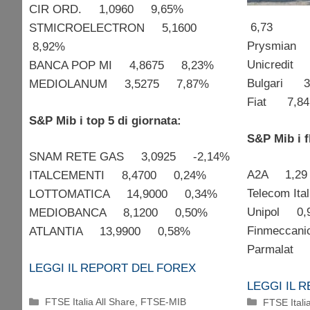
CIR ORD. 1,0960 9,65%
6,73 8
STMICROELECTRON 5,1600
Prysmia
8,92%
Unicred
BANCA POP MI 4,8675 8,23%
Bulgari
MEDIOLANUM 3,5275 7,87%
Fiat 7,
S&P Mib i top 5 di giornata:
S&P Mib i f
SNAM RETE GAS 3,0925 -2,14%
A2A 1,2
ITALCEMENTI 8,4700 0,24%
Telecom I
LOTTOMATICA 14,9000 0,34%
Unipol 0
MEDIOBANCA 8,1200 0,50%
Finmecca
ATLANTIA 13,9900 0,58%
Parmalat
LEGGI IL REPORT DEL FOREX
LEGGI IL 
Categorie
Categorie
FTSE Italia All Share
,
FTSE-MIB
FTSE Itali