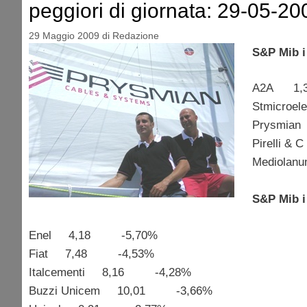
peggiori di giornata: 29-05-20
29 Maggio 2009
di
Redazione
S&P Mib i 
A2A 1
Stmicro
Prysmi
Pirelli
Mediol
S&P Mib i 
Enel 4,18 -5,70%
Fiat 7,48 -4,53%
Italcementi 8,16 -4,28%
Buzzi Unicem 10,01 -3,66%