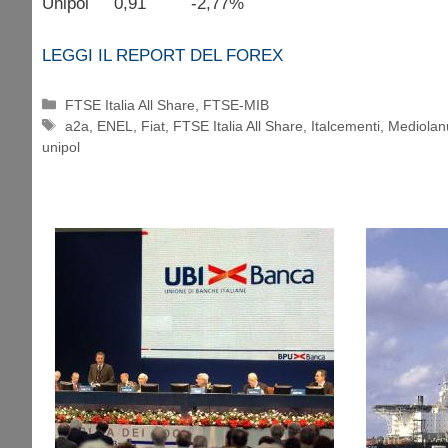
Unipol 0,91 -2,77%
LEGGI IL REPORT DEL FOREX
Categorie
FTSE Italia All Share
,
FTSE-MIB
Tag
a2a
,
ENEL
,
Fiat
,
FTSE Italia All Share
,
Italcementi
,
Mediola
unipol