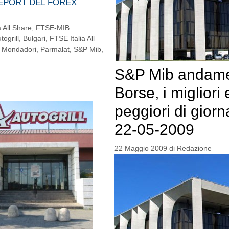
REPORT DEL FOREX
a All Share
,
FTSE-MIB
togrill
,
Bulgari
,
FTSE Italia All
,
Mondadori
,
Parmalat
,
S&P Mib
,
S&P Mib andam
Borse, i migliori e
peggiori di giorn
22-05-2009
22 Maggio 2009
di
Redazione