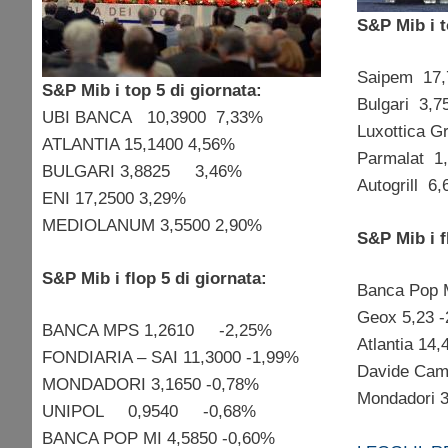
S&P Mib i t
Saipem 1
S&P Mib i top 5 di giornata:
Bulgari 3
UBI BANCA 10,3900 7,33%
Luxottica
ATLANTIA 15,1400 4,56%
Parmalat 
BULGARI 3,8825 3,46%
Autogrill
ENI 17,2500 3,29%
MEDIOLANUM 3,5500 2,90%
S&P Mib i f
S&P Mib i flop 5 di giornata:
Banca Pop 
Geox 5,23 
BANCA MPS 1,2610 -2,25%
Atlantia 14
FONDIARIA – SAI 11,3000 -1,99%
Davide Camp
MONDADORI 3,1650 -0,78%
Mondadori
UNIPOL 0,9540 -0,68%
BANCA POP MI 4,5850 -0,60%