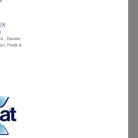
%
EX
B
rd.
,
Davide
ri
,
Pirelli &