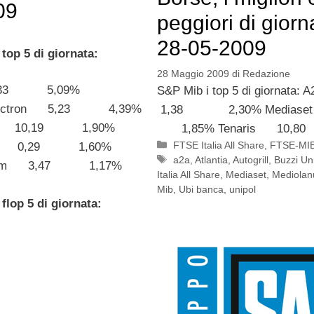
09
peggiori di giorn
28-05-2009
top 5 di giornata:
28 Maggio 2009
di
Redazione
,33 5,09%
S&P Mib i top 5 di giornata
electron 5,23 4,39%
1,38 2,30% Medias
an 10,19 1,90%
1,85% Tenaris 10,8
Categorie
FTSE Italia All Share
,
FTSE-MI
 & C 0,29 1,60%
Tag
a2a
,
Atlantia
,
Autogrill
,
Buzzi U
anum 3,47 1,17%
Italia All Share
,
Mediaset
,
Mediola
Mib
,
Ubi banca
,
unipol
flop 5 di giornata: