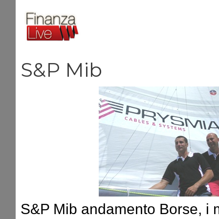
Vai
al
contenuto
S&P Mib
S&P Mib andamento Borse, i mi