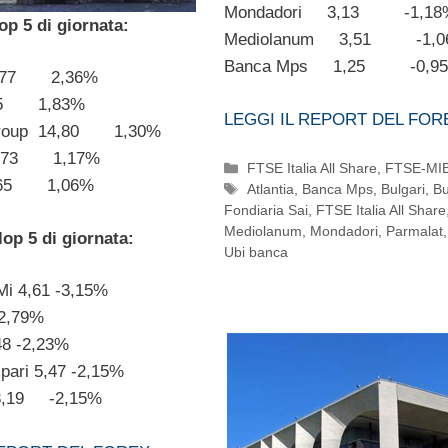
Mondadori 3,13 -1,18
op 5 di giornata:
Mediolanum 3,51 -1,0
Banca Mps 1,25 -0,9
7,77 2,36%
,75 1,83%
LEGGI IL REPORT DEL FOR
 Group 14,80 1,30%
1,73 1,17%
Categorie
FTSE Italia All Share
,
FTSE-MI
 6,65 1,06%
Tag
Atlantia
,
Banca Mps
,
Bulgari
,
Bu
Fondiaria Sai
,
FTSE Italia All Share
Mediolanum
,
Mondadori
,
Parmalat
lop 5 di giornata:
Ubi banca
Mi 4,61 -3,15%
-2,79%
,48 -2,23%
ari 5,47 -2,15%
 3,19 -2,15%