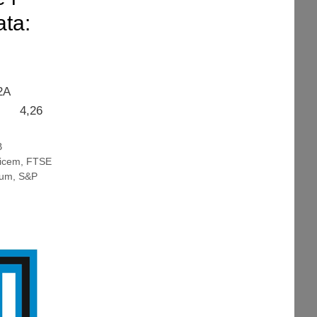
ata:
: A2A
et 4,26
0
B
nicem
,
FTSE
num
,
S&P