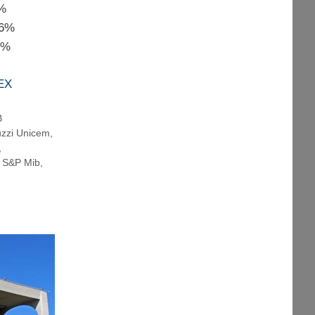
%
6%
5%
EX
B
zzi Unicem
,
,
,
S&P Mib
,