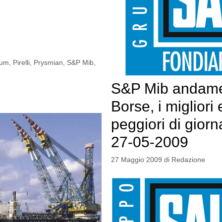
num
,
Pirelli
,
Prysmian
,
S&P Mib
,
S&P Mib andam
Borse, i migliori e
peggiori di giorn
27-05-2009
27 Maggio 2009
di
Redazione