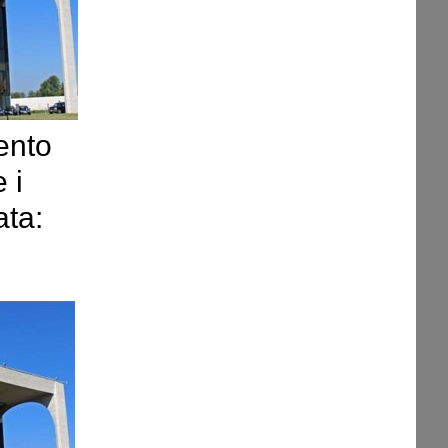
ento
 i
ata: