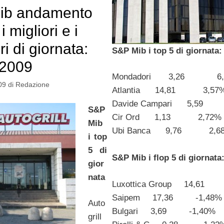
ib andamento
i migliori e i
i di giornata:
S&P Mib i top 5 di giornata:
-2009
Mondadori 3,26 6,
09
di
Redazione
Atlantia 14,81 3,57
Davide Campari 5,59
S&P
Cir Ord 1,13 2,72%
Mib
Ubi Banca 9,76 2,6
i top
5 di
S&P Mib i flop 5 di giornata
gior
nata
Luxottica Group 14,61 
Saipem 17,36 -1,48%
Auto
Bulgari 3,69 -1,40%
grill