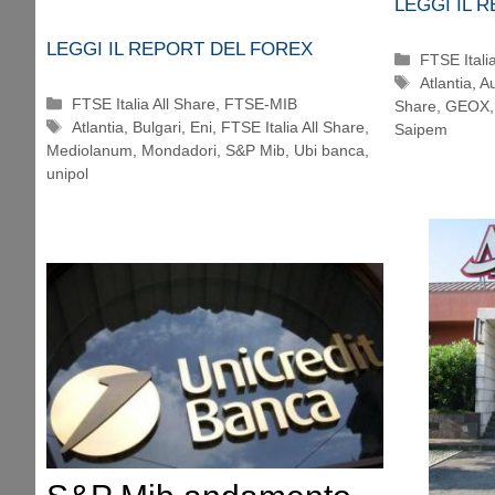
LEGGI IL 
LEGGI IL REPORT DEL FOREX
Categorie
FTSE Itali
Tag
Atlantia
,
Au
Categorie
FTSE Italia All Share
,
FTSE-MIB
Share
,
GEOX
Tag
Atlantia
,
Bulgari
,
Eni
,
FTSE Italia All Share
,
Saipem
Mediolanum
,
Mondadori
,
S&P Mib
,
Ubi banca
,
unipol