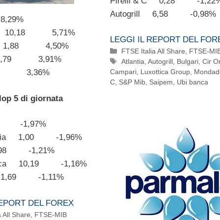
Pirelli & C 0,28 -1,22
Autogrill 6,58 -0,98%
,29%
n 10,18 5,71%
LEGGI IL REPORT DEL FOR
it 1,88 4,50%
Categorie
FTSE Italia All Share
,
FTSE-MI
 3,79 3,91%
Tag
Atlantia
,
Autogrill
,
Bulgari
,
Cir O
84 3,36%
Campari
,
Luxottica Group
,
Mondado
C
,
S&P Mib
,
Saipem
,
Ubi banca
lop 5 di giornata
9 -1,97%
talia 1,00 -1,96%
,98 -1,21%
nica 10,19 -1,16%
 1,69 -1,11%
REPORT DEL FOREX
a All Share
,
FTSE-MIB