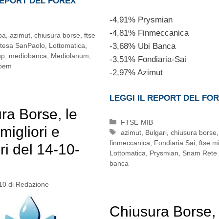
REPORT DEL FOREX
-4,91% Prysmian
-4,81% Finmeccanica
pa
,
azimut
,
chiusura borse
,
ftse
-3,68% Ubi Banca
ntesa SanPaolo
,
Lottomatica
,
up
,
mediobanca
,
Mediolanum
,
-3,51% Fondiaria-Sai
pem
-2,97% Azimut
LEGGI IL REPORT DEL FO
ra Borse, le
Categorie
FTSE-MIB
migliori e
Tag
azimut
,
Bulgari
,
chiusura borse
finmeccanica
,
Fondiaria Sai
,
ftse m
ri del 14-10-
Lottomatica
,
Prysmian
,
Snam Rete
banca
10
di
Redazione
Chiusura Borse, 