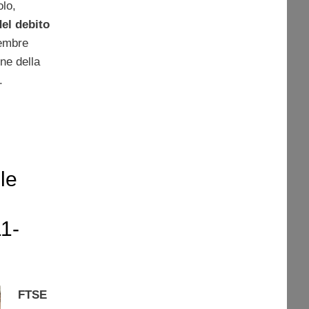
olo,
el debito
tembre
one della
.
le
11-
FTSE