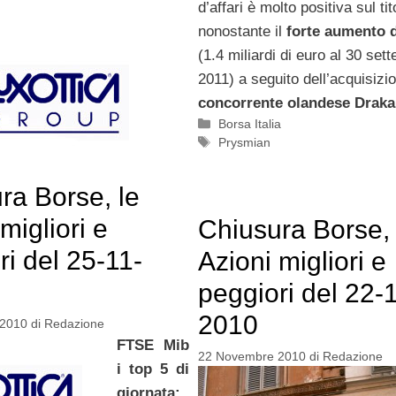
d’affari è molto positiva sul tit
nonostante il
forte aumento d
(1.4 miliardi di euro al 30 set
2011) a seguito dell’acquisizi
concorrente olandese Draka
Categorie
Borsa Italia
Tag
Prysmian
ra Borse, le
migliori e
Chiusura Borse, 
ri del 25-11-
Azioni migliori e
peggiori del 22-
2010
 2010
di
Redazione
FTSE Mib
22 Novembre 2010
di
Redazione
i top 5 di
giornata: