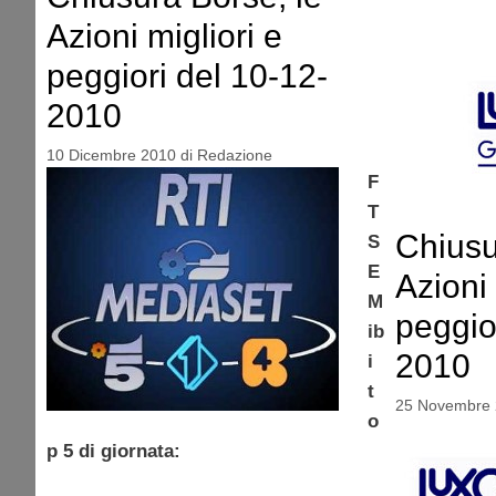
Azioni migliori e
peggiori del 10-12-
2010
10 Dicembre 2010
di
Redazione
F
T
Chiusu
S
E
Azioni 
M
peggio
ib
2010
i
t
25 Novembre
o
p 5 di giornata: