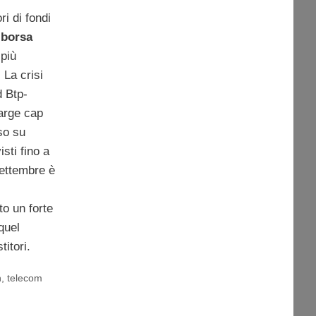
ri di fondi
a
borsa
 più
 La crisi
d Btp-
large cap
sso su
sti fino a
ettembre è
o un forte
 quel
titori.
n
,
telecom