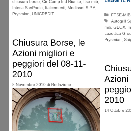
LEGGI IL 
chiusura borse
,
Cir-Comp Ind Riunite
,
ftse mib
,
Intesa SanPaolo
,
Italcementi
,
Mediaset S.P.A
,
Prysmian
,
UNICREDIT
Categorie
FTSE-MIB
Tag
Autogrill S
mib
,
GEOX
,
I
Luxottica Gro
Prysmian
,
Sai
Chiusura Borse, le
Azioni migliori e
peggiori del 08-11-
Chiusu
2010
Azioni 
8 Novembre 2010
di
Redazione
peggio
2010
14 Ottobre 20