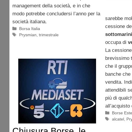
management della società, e in che
modo potrebbe concludersi l’anno per la
sarebbe molt
società italiana.
cessione de
Categorie
Borsa Italia
sottomarin
Tag
Prysmian
,
trimestrale
occupa di
v
La cessione
brevissimo t
che il grupp
banche che 
vendita. Ind
attendibili 
più di qualc
all’acquisto 
Categorie
Borse Est
Tag
alcatel
,
Pr
Chiusura Borse, le