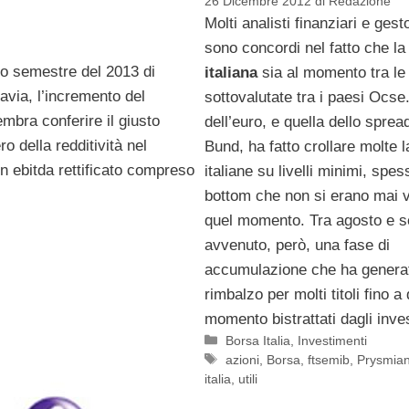
26 Dicembre 2012
di
Redazione
Molti analisti finanziari e gesto
sono concordi nel fatto che l
mo semestre del 2013 di
italiana
sia al momento tra le
avia, l’incremento del
sottovalutate tra i paesi Ocse.
mbra conferire il giusto
dell’euro, e quella dello sprea
o della redditività nel
Bund, ha fatto crollare molte 
n ebitda rettificato compreso
italiane su livelli minimi, spe
bottom che non si erano mai vi
quel momento. Tra agosto e s
avvenuto, però, una fase di
accumulazione che ha generat
rimbalzo per molti titoli fino a
momento bistrattati dagli inves
Categorie
Borsa Italia
,
Investimenti
Tag
azioni
,
Borsa
,
ftsemib
,
Prysmia
italia
,
utili