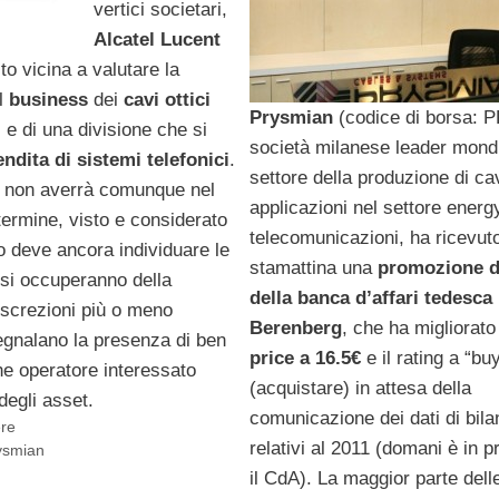
vertici societari,
Alcatel
Lucent
o vicina a valutare la
l
business
dei
cavi
ottici
Prysmian
(codice di borsa: P
i
e di una divisione che si
società milanese leader mondi
endita
di
sistemi
telefonici
.
settore della produzione di ca
 non averrà comunque nel
applicazioni nel settore energ
ermine, visto e considerato
telecomunicazioni, ha ricevut
o deve ancora individuare le
stamattina una
promozione d
si occuperanno della
della banca d’affari tedesca
iscrezioni più o meno
Berenberg
, che ha migliorato
segnalano la presenza di ben
price a 16.5€
e il rating a “bu
he operatore interessato
(acquistare) in attesa della
degli asset.
comunicazione dei dati di bila
ere
relativi al 2011 (domani è in
ysmian
il CdA). La maggior parte del