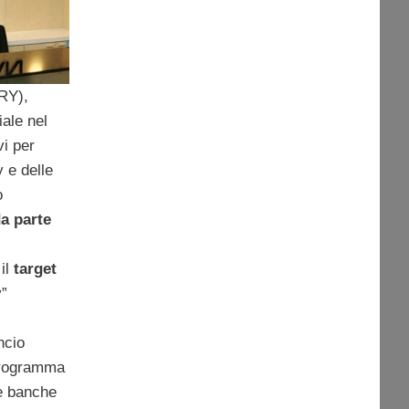
RY),
ale nel
vi per
y e delle
o
a parte
 il
target
y”
ncio
 programma
le banche