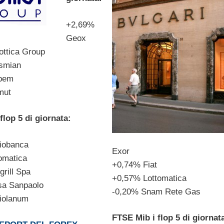
+2,69%
Geox
ttica Group
smian
pem
mut
flop 5 di giornata:
iobanca
Exor
omatica
+0,74% Fiat
grill Spa
+0,57% Lottomatica
sa Sanpaolo
-0,20% Snam Rete Gas
iolanum
FTSE Mib i flop 5 di giornat