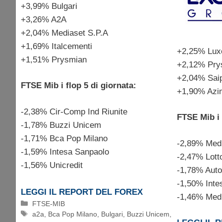
+3,99% Bulgari
+3,26% A2A
+2,04% Mediaset S.P.A
+1,69% Italcementi
+2,25% Luxo
+1,51% Prysmian
+2,12% Pry
+2,04% Sai
FTSE Mib i flop 5 di giornata:
+1,90% Azi
-2,38% Cir-Comp Ind Riunite
FTSE Mib i 
-1,78% Buzzi Unicem
-1,71% Bca Pop Milano
-2,89% Med
-1,59% Intesa Sanpaolo
-2,47% Lott
-1,56% Unicredit
-1,78% Auto
-1,50% Inte
LEGGI IL REPORT DEL FOREX
-1,46% Med
Categorie
FTSE-MIB
Tag
a2a
,
Bca Pop Milano
,
Bulgari
,
Buzzi Unicem
,