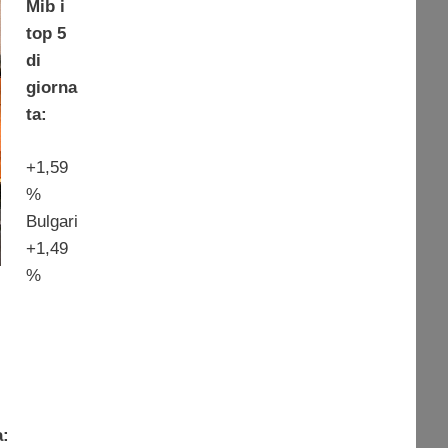
Mib i
top 5
di
giorna
ta:
+1,59
%
Bulgari
+1,49
%
a: