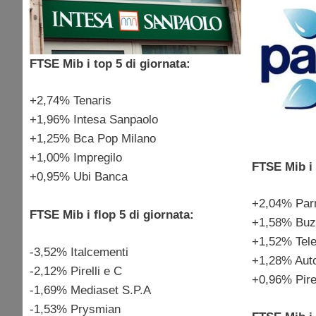
FTSE Mib i top 5 di giornata:
+2,74% Tenaris
+1,96% Intesa Sanpaolo
+1,25% Bca Pop Milano
+1,00% Impregilo
FTSE Mib i 
+0,95% Ubi Banca
+2,04% Par
FTSE Mib i flop 5 di giornata:
+1,58% Buz
+1,52% Tele
-3,52% Italcementi
+1,28% Auto
-2,12% Pirelli e C
+0,96% Pirel
-1,69% Mediaset S.P.A
-1,53% Prysmian