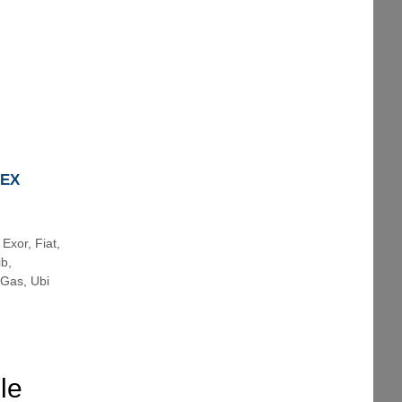
REX
,
Exor
,
Fiat
,
ib
,
 Gas
,
Ubi
le