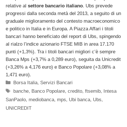
relative al
settore bancario italiano
. Ubs prevede
progressi dalla seconda metà del 2013, a seguito di un
graduale miglioramento del contesto macroeconomico
e politico in Italia e in Europa. A Piazza Affari i titoli
bancari hanno beneficiato del report di Ubs, spingendo
al rialzo l’indice azionario FTSE MIB in area 17.170
punti (+1,3%). Tra i titoli bancari migliori c’è sempre
Banca Mps (+3,7% a 0,289 euro), seguita da Unicredit
(+3,26% a 4,176 euro) e Banco Popolare (+3,08% a
1,471 euro).
Categorie
Borsa Italia
,
Servizi Bancari
Tag
banche
,
Banco Popolare
,
credito
,
ftsemib
,
Intesa
SanPaolo
,
mediobanca
,
mps
,
Ubi banca
,
Ubs
,
UNICREDIT