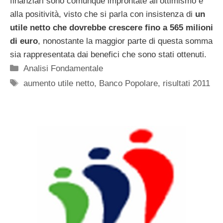
finanziari sono comunque improntate all’ottimismo e
alla positività, visto che si parla con insistenza di
un
utile netto che dovrebbe crescere fino a 565 milioni
di euro
, nonostante la maggior parte di questa somma
sia rappresentata dai benefici che sono stati ottenuti.
Categorie
Analisi Fondamentale
Tag
aumento utile netto
,
Banco Popolare
,
risultati 2011