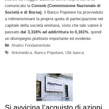
comunicato la
Consob (Commissione Nazionale di
Società e di Borsa)
, il Banco Popolare ha provveduto
a ridimensionare la propria quota di partecipazione nel
capitale della società emiliana, visto che tale valore è
passato
dal 3,316% ad addirittura lo 0,161%
, quindi
un disimpegno piuttosto importante ed evidente.
Categorie
Analisi Fondamentale
Tag
Arkimedica
,
Banco Popolare
,
Ubi banca
Si avvicina l’acquisto di azioni