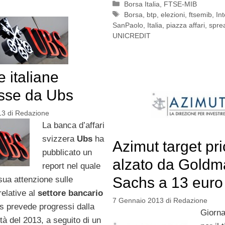
Categorie
Borsa Italia
,
FTSE-MIB
Tag
Borsa
,
btp
,
elezioni
,
ftsemib
,
In
SanPaolo
,
Italia
,
piazza affari
,
spre
UNICREDIT
 italiane
sse da Ubs
13
di
Redazione
La banca d’affari
svizzera
Ubs
ha
Azimut target pr
pubblicato un
alzato da Gold
report nel quale
Sachs a 13 euro
sua attenzione sulle
relative al
settore bancario
7 Gennaio 2013
di
Redazione
s prevede progressi dalla
Giorna
à del 2013, a seguito di un