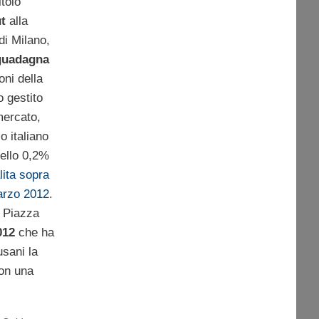
itolo
t
alla
di Milano,
guadagna
oni della
o gestito
mercato,
o italiano
ello 0,2%
lita sopra
arzo 2012
.
a Piazza
2012
che ha
usani la
con una