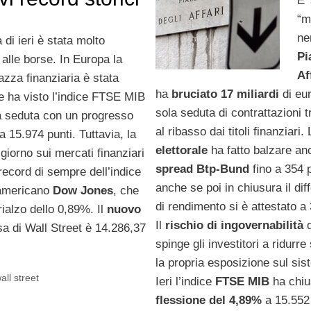
E’
“m
ne
 di ieri è stata molto
Pi
alle borse. In Europa la
Af
azza finanziaria è stata
ha
bruciato 17 miliardi
di eu
e ha visto l’indice FTSE MIB
sola seduta di contrattazioni t
a seduta con un progresso
al ribasso dai titoli finanziari.
 15.974 punti. Tuttavia, la
elettorale
ha fatto balzare an
 giorno sui mercati finanziari
spread Btp-Bund
fino a 354 
record di sempre dell’indice
anche se poi in chiusura il dif
 americano
Dow Jones
, che
di rendimento si è attestato a 
ialzo dello 0,89%. Il
nuovo
Il
rischio di ingovernabilità
sa di Wall Street è 14.286,37
spinge gli investitori a ridurr
la propria esposizione sul sist
all street
Ieri l’indice
FTSE MIB
ha chi
flessione del 4,89%
a 15.552 