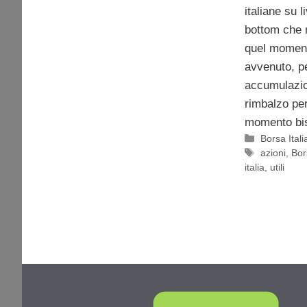
italiane su 
bottom che n
quel moment
avvenuto, pe
accumulazio
rimbalzo per 
momento bist
Categorie
Borsa Itali
Tag
azioni
,
Bor
italia
,
utili