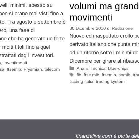
volumi ma grand
livelli minimi, spesso su
on si erano mai visti fino a
movimenti
o. Tra agosto e settembre è
30 Dicembre 2010
di
Redazione
rò, una fase di
Nuovo ed inaspettato crollo pe
ne che ha generato un forte
derivato italiano che punta m
molti titoli fino a quel
ad un ritorno sotto i minimi de
rattati dagli investitori.
Dicembre per girare al ribasso
a
,
Investimenti
Categorie
Analisi Tecnica
,
Blue-chips
sa
,
ftsemib
,
Prysmian
,
telecom
Tag
fib
,
ftse mib
,
ftsemib
,
spmib
,
tra
trading italia
,
trading system
finanzalive.com è parte d