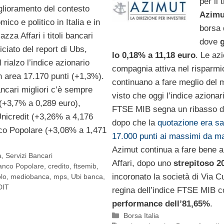
per il t
glioramento del contesto
Azimu
co e politico in Italia e in
borsa 
zza Affari i titoli bancari
dove
ciato del report di Ubs,
lo 0,18% a 11,18 euro
. Le azi
 rialzo l’indice azionario
compagnia attiva nel risparmi
 area 17.170 punti (+1,3%).
continuano a fare meglio del 
bancari migliori c’è sempre
visto che oggi l’indice azionari
+3,7% a 0,289 euro),
FTSE MIB segna un ribasso d
Unicredit (+3,26% a 4,176
dopo che la
quotazione era sa
co Popolare (+3,08% a 1,471
17.000 punti ai massimi da m
Azimut continua a fare bene 
a
,
Servizi Bancari
Affari, dopo uno
strepitoso 
anco Popolare
,
credito
,
ftsemib
,
incoronato la società di Via C
lo
,
mediobanca
,
mps
,
Ubi banca
,
DIT
regina dell’indice FTSE MIB 
performance dell’81,65%
.
Categorie
Borsa Italia