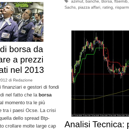
Tag
azimut
,
banche
,
Borsa
,
ftsemib
Sachs
,
piazza affari
,
rating
,
risparm
 di borsa da
re a prezzi
ati nel 2013
2012
di
Redazione
i finanziari e gestori di fondi
i nel fatto che la
borsa
 al momento tra le più
e tra i paesi Ocse. La crisi
 quella dello spread Btp-
Analisi Tecnica: 
to crollare molte large cap