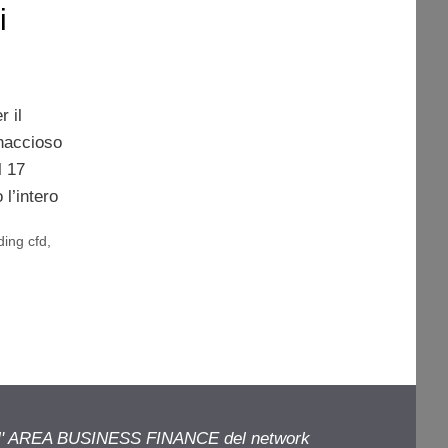
i
r il
inaccioso
l 17
 l’intero
ding cfd
,
ell' AREA BUSINESS FINANCE del network