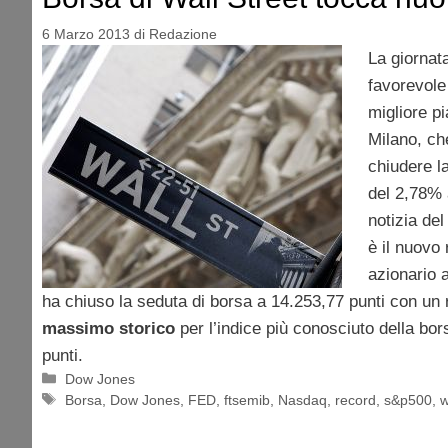
6 Marzo 2013
di
Redazione
La giornata
favorevole 
migliore pi
Milano, ch
chiudere l
del 2,78% a
notizia del
è il nuovo 
azionario
ha chiuso la seduta di borsa a 14.253,77 punti con un r
massimo storico
per l’indice più conosciuto della bor
punti.
Categorie
Dow Jones
Tag
Borsa
,
Dow Jones
,
FED
,
ftsemib
,
Nasdaq
,
record
,
s&p500
,
w