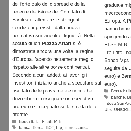
del forte calo dello spread e della
graduale mi
recente decisione del Comitato di
macroeconomi
Basilea di allentare le stringenti
Europa. A Pia
condizioni previste dalla nuova
hanno benefi
normativa sui vincoli di liquidità. Nella
spingendo al
seduta di ieri
Piazza Affari
si è
FTSE MIB in
dimostrata ancora una volta la regina
Tra i titoli 
d’Europa, facendo nettamente meglio
Banca Mps (
rispetto alle altre borse continentali.
seguita da 
Secondo alcuni addetti ai lavori gli
euro) e Ban
investitori iniziano anche a speculare sul
euro).
risultato delle prossime elezioni, che
Categorie
Borsa Itali
Tag
banche
,
B
dovrebbero consegnare un esecutivo
Intesa SanPao
pro-euro e impegnato sulla strada delle
Ubs
,
UNICRE
riforme.
Categorie
Borsa Italia
,
FTSE-MIB
Tag
banca
,
Borsa
,
BOT
,
btp
,
finmeccanica
,