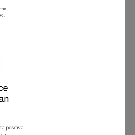
tesa
ad
,
ice
man
ta positiva