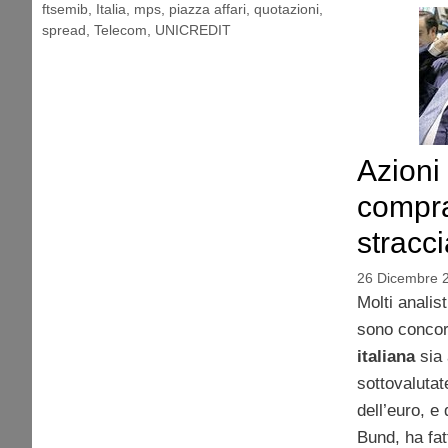
ftsemib
,
Italia
,
mps
,
piazza affari
,
quotazioni
,
spread
,
Telecom
,
UNICREDIT
Azioni
compra
stracci
26 Dicembre 
Molti analist
sono concord
italiana
sia
sottovalutat
dell’euro, e
Bund, ha fat