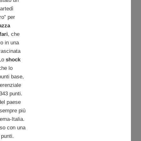
 stato un
artedì
ro” per
azza
fari
, che
ro in una
rascinata
 Lo
shock
che lo
punti base,
ferenziale
343 punti.
del paese
e sempre più
ema-Italia.
uso con una
punti.