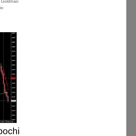
,
Goldman
io
pochi