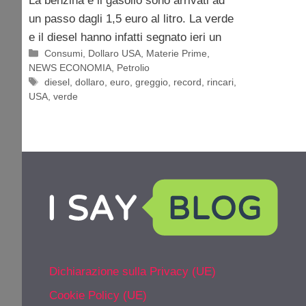
La benzina e il gasolio sono arrivati ad
un passo dagli 1,5 euro al litro. La verde
e il diesel hanno infatti segnato ieri un
Categorie
Consumi
,
Dollaro USA
,
Materie Prime
,
NEWS ECONOMIA
,
Petrolio
Tag
diesel
,
dollaro
,
euro
,
greggio
,
record
,
rincari
,
USA
,
verde
Dichiarazione sulla Privacy (UE)
Cookie Policy (UE)