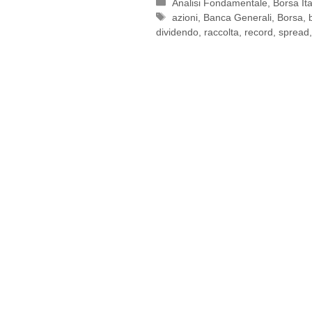
Categorie
Analisi Fondamentale
,
Borsa Ita
Tag
azioni
,
Banca Generali
,
Borsa
,
dividendo
,
raccolta
,
record
,
spread