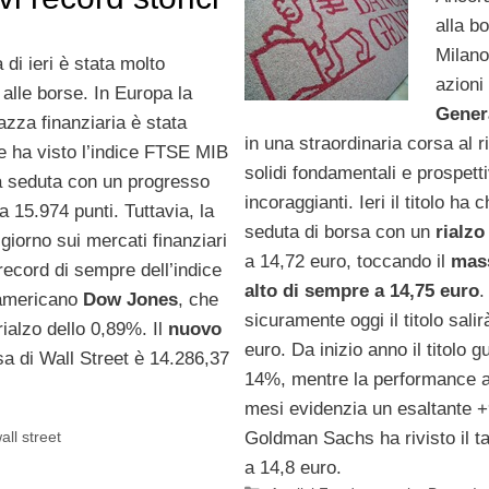
alla b
Milano
 di ieri è stata molto
azion
alle borse. In Europa la
Gener
azza finanziaria è stata
in una straordinaria corsa al r
e ha visto l’indice FTSE MIB
solidi fondamentali e prospett
a seduta con un progresso
incoraggianti. Ieri il titolo ha 
 15.974 punti. Tuttavia, la
seduta di borsa con un
rialzo
 giorno sui mercati finanziari
a 14,72 euro, toccando il
mas
record di sempre dell’indice
alto di sempre a 14,75 euro
.
 americano
Dow Jones
, che
sicuramente oggi il titolo salir
ialzo dello 0,89%. Il
nuovo
euro. Da inizio anno il titolo g
sa di Wall Street è 14.286,37
14%, mentre la performance a
mesi evidenzia un esaltante 
all street
Goldman Sachs ha rivisto il ta
a 14,8 euro.