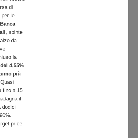
orsa di
 per le
i
Banca
ali
, spinte
ialzo da
ive
chiuso la
 del 4,55%
simo più
 Quasi
à fino a 15
uadagna il
 dodici
+90%.
rget price