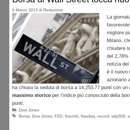
6 Marzo 2013
di
Redazione
La giornata
favorevole 
migliore pi
Milano, ch
chiudere l
del 2,78% a
notizia del
è il nuovo 
azionario
ha chiuso la seduta di borsa a 14.253,77 punti con un r
massimo storico
per l’indice più conosciuto della bor
punti.
Categorie
Dow Jones
Tag
Borsa
,
Dow Jones
,
FED
,
ftsemib
,
Nasdaq
,
record
,
s&p500
,
w