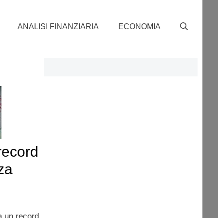
ANALISI FINANZIARIA
ECONOMIA
record
za
 un record