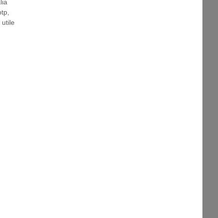
lia
btp
,
,
utile