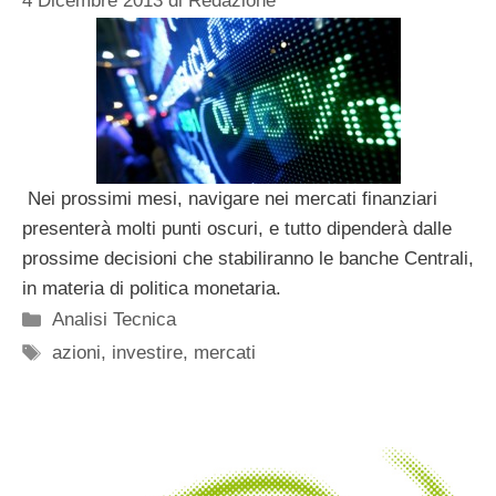
4 Dicembre 2013
di
Redazione
Nei prossimi mesi, navigare nei mercati finanziari
presenterà molti punti oscuri, e tutto dipenderà dalle
prossime decisioni che stabiliranno le banche Centrali,
in materia di politica monetaria.
Categorie
Analisi Tecnica
Tag
azioni
,
investire
,
mercati