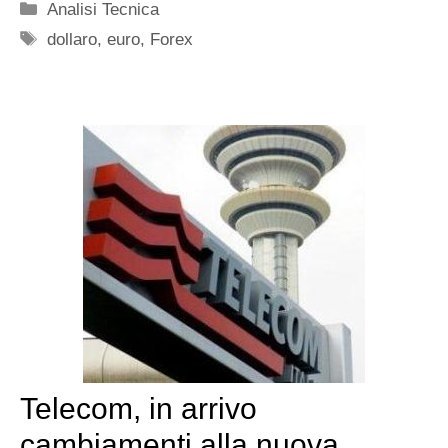
Categorie
Analisi Tecnica
Tag
dollaro
,
euro
,
Forex
Telecom, in arrivo
cambiamenti alla nuova