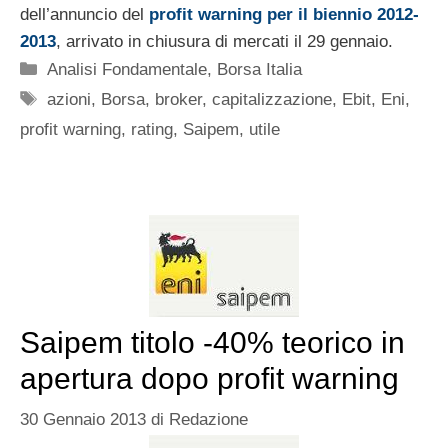
dell’annuncio del
profit warning per il biennio 2012-
2013
, arrivato in chiusura di mercati il 29 gennaio.
Categorie
Analisi Fondamentale
,
Borsa Italia
Tag
azioni
,
Borsa
,
broker
,
capitalizzazione
,
Ebit
,
Eni
,
profit warning
,
rating
,
Saipem
,
utile
Saipem titolo -40% teorico in
apertura dopo profit warning
30 Gennaio 2013
di
Redazione