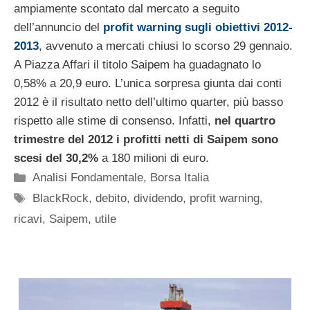
ampiamente scontato dal mercato a seguito
dell’annuncio del
profit warning sugli obiettivi 2012-
2013
, avvenuto a mercati chiusi lo scorso 29 gennaio.
A Piazza Affari il titolo Saipem ha guadagnato lo
0,58% a 20,9 euro. L’unica sorpresa giunta dai conti
2012 è il risultato netto dell’ultimo quarter, più basso
rispetto alle stime di consenso. Infatti,
nel quartro
trimestre del 2012 i profitti netti di Saipem sono
scesi del 30,2%
a 180 milioni di euro.
Categorie
Analisi Fondamentale
,
Borsa Italia
Tag
BlackRock
,
debito
,
dividendo
,
profit warning
,
ricavi
,
Saipem
,
utile