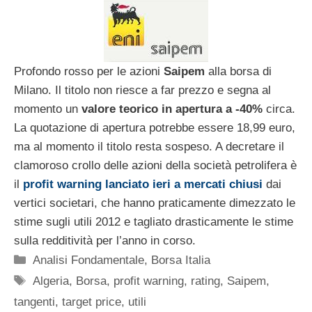
Profondo rosso per le azioni
Saipem
alla borsa di
Milano. Il titolo non riesce a far prezzo e segna al
momento un
valore teorico in apertura a -40%
circa.
La quotazione di apertura potrebbe essere 18,99 euro,
ma al momento il titolo resta sospeso. A decretare il
clamoroso crollo delle azioni della società petrolifera è
il
profit warning lanciato ieri a mercati chiusi
dai
vertici societari, che hanno praticamente dimezzato le
stime sugli utili 2012 e tagliato drasticamente le stime
sulla redditività per l’anno in corso.
Categorie
Analisi Fondamentale
,
Borsa Italia
Tag
Algeria
,
Borsa
,
profit warning
,
rating
,
Saipem
,
tangenti
,
target price
,
utili