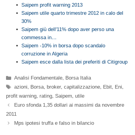
Saipem profit warning 2013
Saipem utile quarto trimestre 2012 in calo del
30%
Saipem giù dell'11% dopo aver perso una
commessa in…
Saipem -10% in borsa dopo scandalo
corruzione in Algeria
Saipem esce dalla lista dei preferiti di Citigroup
Categorie
Analisi Fondamentale
,
Borsa Italia
Tag
azioni
,
Borsa
,
broker
,
capitalizzazione
,
Ebit
,
Eni
,
profit warning
,
rating
,
Saipem
,
utile
Euro sfonda 1,35 dollari ai massimi da novembre
2011
Mps ipotesi truffa e falso in bilancio