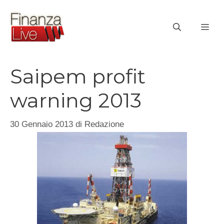
Vai
al
ME
contenuto
Saipem profit
warning 2013
30 Gennaio 2013
di
Redazione