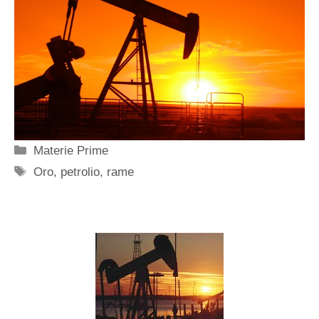
Categorie
Materie Prime
Tag
Oro
,
petrolio
,
rame