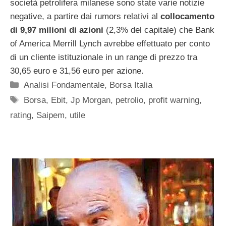
società petrolifera milanese sono state varie notizie
negative, a partire dai rumors relativi al
collocamento
di 9,97 milioni di azioni
(2,3% del capitale) che Bank
of America Merrill Lynch avrebbe effettuato per conto
di un cliente istituzionale in un range di prezzo tra
30,65 euro e 31,56 euro per azione.
Categorie
Analisi Fondamentale
,
Borsa Italia
Tag
Borsa
,
Ebit
,
Jp Morgan
,
petrolio
,
profit warning
,
rating
,
Saipem
,
utile