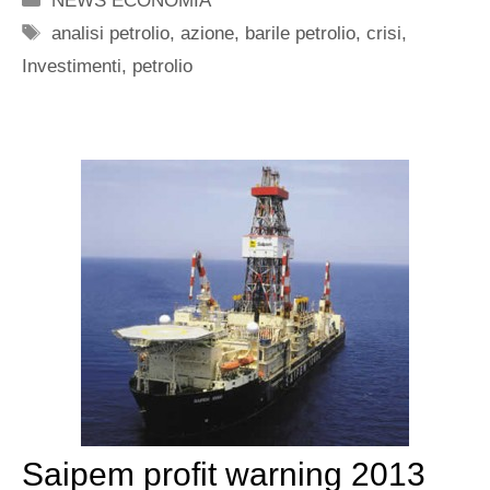
NEWS ECONOMIA
Tag
analisi petrolio
,
azione
,
barile petrolio
,
crisi
,
Investimenti
,
petrolio
Saipem profit warning 2013