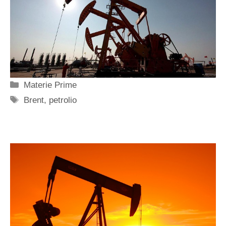
Categorie
Materie Prime
Tag
Brent
,
petrolio