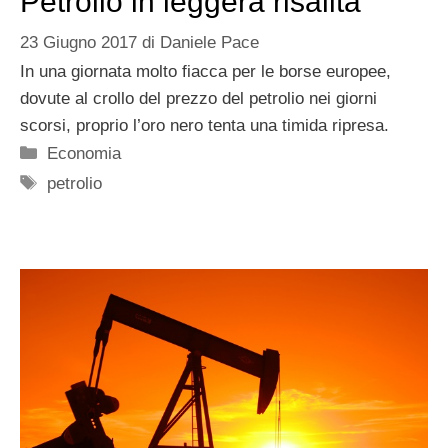
Petrolio in leggera risalita
23 Giugno 2017
di
Daniele Pace
In una giornata molto fiacca per le borse europee,
dovute al crollo del prezzo del petrolio nei giorni
scorsi, proprio l’oro nero tenta una timida ripresa.
Categorie
Economia
Tag
petrolio