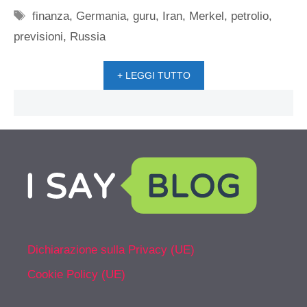
Tag
finanza
,
Germania
,
guru
,
Iran
,
Merkel
,
petrolio
,
previsioni
,
Russia
+ LEGGI TUTTO
Dichiarazione sulla Privacy (UE)
Cookie Policy (UE)