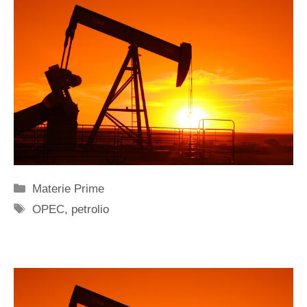
Categorie
Materie Prime
Tag
OPEC
,
petrolio