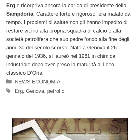
Erg
e ricorpriva ancora la carica di presidente della
Sampdoria
. Carattere forte e rigoroso, era malato da
tempo. I problemi di salute non gli hanno impedito di
restare vicino alla propria squadra di calcio e alla
società petrolifera che suo padre fondò alla fine degli
anni ’30 del secolo scorso. Nato a Genova il 26
gennaio del 1936, si laureò nel 1961 in chimica
industriale dopo aver preso la maturità al liceo
classico D’Oria.
Categorie
NEWS ECONOMIA
Tag
Erg
,
Genova
,
petrolio