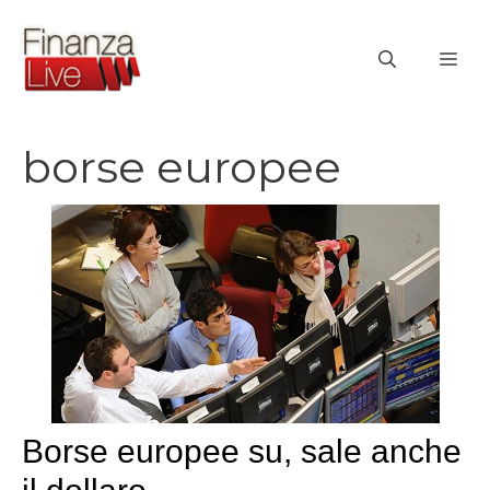
Vai
al
ME
contenuto
borse europee
Borse europee su, sale anche