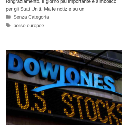
Ringraziamento, il giorno più importante e simbolico
per gli Stati Uniti. Ma le notizie su un
Categorie
Senza Categoria
Tag
borse europee