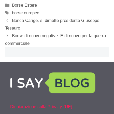
Categorie
Borse Estere
Tag
borse europee
Banca Carige, si dimette presidente Giuseppe
Tesauro
Borse di nuovo negative. E di nuovo per la guerra
commerciale
Dichiarazione sulla Privacy (UE)