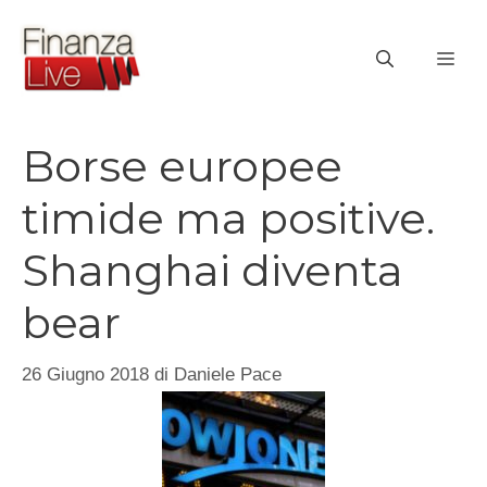
Vai
al
ME
contenuto
Borse europee
timide ma positive.
Shanghai diventa
bear
26 Giugno 2018
di
Daniele Pace