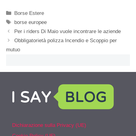
Categorie
Borse Estere
Tag
borse europee
Per i riders Di Maio vuole incontrare le aziende
Obbligatorietà polizza Incendio e Scoppio per
mutuo
Dichiarazione sulla Privacy (UE)
Cookie Policy (UE)