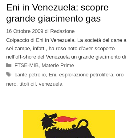
Eni in Venezuela: scopre
grande giacimento gas
16 Ottobre 2009
di
Redazione
Colpaccio di Eni in Venezuela. La società del cane a
sei zampe, infatti, ha reso noto d’aver scoperto
nell’off-shore del Venezuela un grande giacimento di
Categorie
FTSE-MIB
,
Materie Prime
Tag
barile petrolio
,
Eni
,
esplorazione petrolifera
,
oro
nero
,
titoli oil
,
venezuela