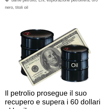
barile petrolio
,
Eni
,
esplorazione petrolifera
,
oro
nero
,
titoli oil
Il petrolio prosegue il suo
recupero e supera i 60 dollari