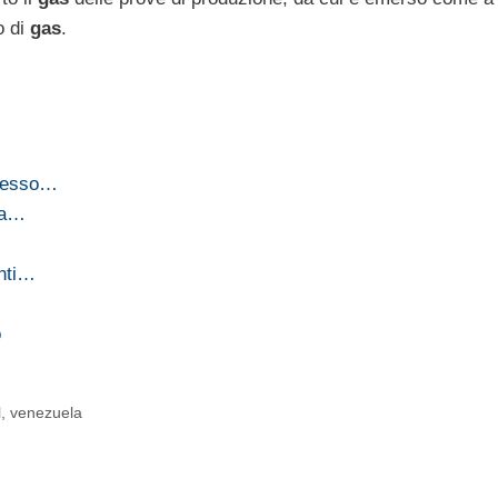
o di
gas
.
ccesso…
 La…
enti…
o
l
,
venezuela