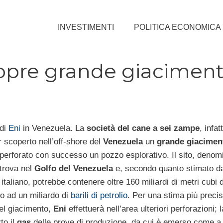
INVESTIMENTI
POLITICA ECONOMICA
copre grande giacimen
 di
Eni
in Venezuela. La
società del cane a sei zampe
, infat
 scoperto nell’off-shore del
Venezuela
un
grande giacimen
perforato con successo un pozzo esplorativo. Il sito, denom
 trova nel
Golfo del Venezuela
e, secondo quanto stimato da
italiano, potrebbe contenere oltre 160 miliardi di metri cubi 
o ad un miliardo di
barili di petrolio
. Per una stima più precis
del giacimento,
Eni
effettuerà nell’area ulteriori perforazioni; 
to il
gas
delle prove di produzione, da cui è emerso come a