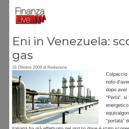
Vai
al
contenuto
Eni in Venezuela: s
gas
16 Ottobre 2009
di
Redazione
Colpaccio
noto d’aver
dopo aver 
“Perla”, si
energetico 
equivalgon
“portata” 
italiana ha già effettuato nel pozzo dove è stato scoper