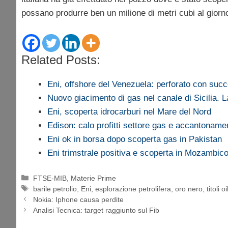
possano produrre ben un milione di metri cubi al giorn
Related Posts:
Eni, offshore del Venezuela: perforato con su
Nuovo giacimento di gas nel canale di Sicilia.
Eni, scoperta idrocarburi nel Mare del Nord
Edison: calo profitti settore gas e accantonam
Eni ok in borsa dopo scoperta gas in Pakistan
Eni trimstrale positiva e scoperta in Mozambic
Categorie
FTSE-MIB
,
Materie Prime
Tag
barile petrolio
,
Eni
,
esplorazione petrolifera
,
oro nero
,
titoli oi
Nokia: Iphone causa perdite
Analisi Tecnica: target raggiunto sul Fib