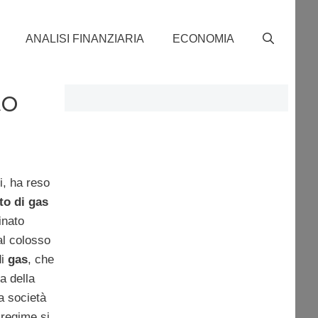
ANALISI FINANZIARIA
ECONOMIA
to
ti, ha reso
to di gas
inato
l colosso
di
gas
, che
a della
la società
 regime si