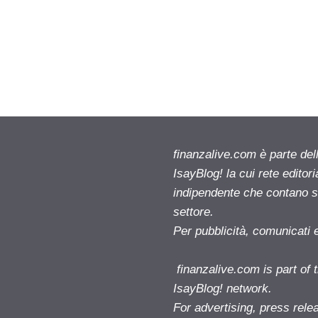
finanzalive.com è parte d
IsayBlog! la cui rete editor
indipendente che contano su
settore.
Per pubblicità, comunicati 
finanzalive.com is part o
IsayBlog! network.
For advertising, press rele