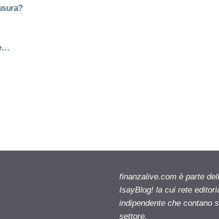
usura?
re…
finanzalive.com è parte d
IsayBlog! la cui rete editor
indipendente che contano su
settore.