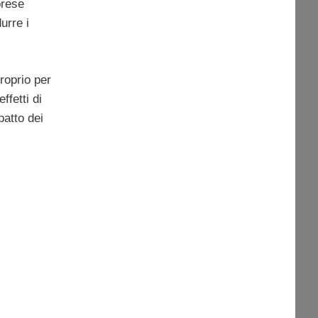
prese
urre i
roprio per
ffetti di
patto dei