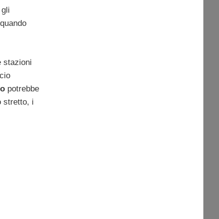
gli
a quando
e stazioni
cio
co
potrebbe
stretto, i