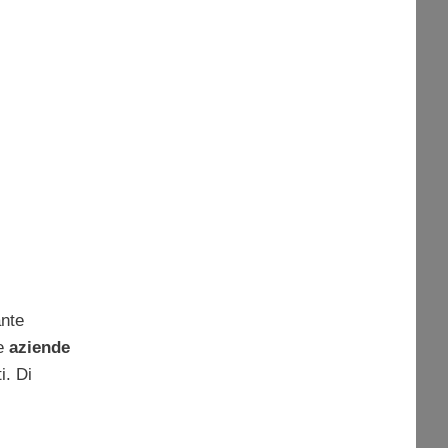
ante
Le
aziende
i. Di