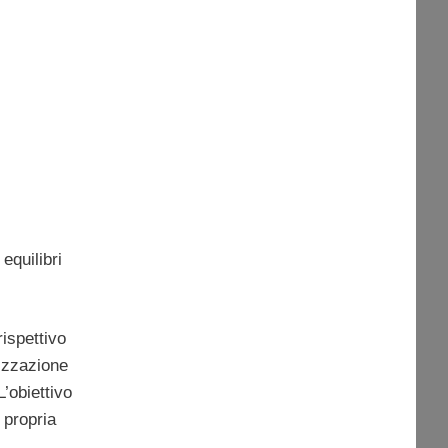
equilibri
rispettivo
izzazione
’obiettivo
 propria