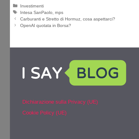
Categorie
Investimenti
Tag
Intesa SanPaolo
,
mps
Carburanti e Stretto di Hormuz, cosa aspettarci?
OpenAI quotata in Borsa?
Dichiarazione sulla Privacy (UE)
Cookie Policy (UE)