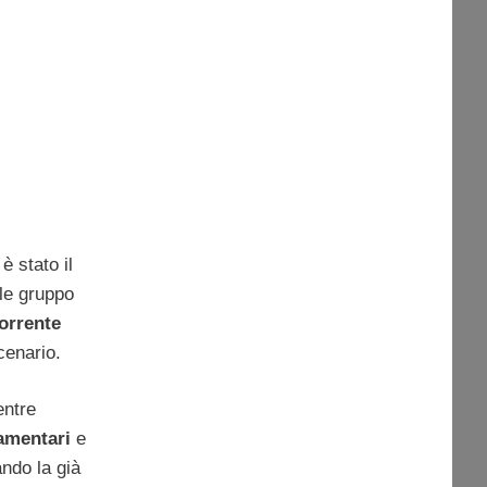
è stato il
le gruppo
orrente
cenario.
entre
amentari
e
ando la già